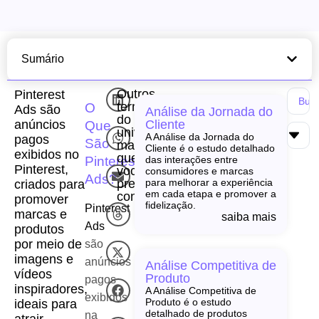
Sumário
Outros
Pinterest
termos
O
Ads são
Análise da Jornada do
do
anúncios
Cliente
Que
universo
A Análise da Jornada do
pagos
São
martech
Cliente é o estudo detalhado
exibidos no
que
Pinterest
das interações entre
Pinterest,
você
consumidores e marcas
Ads?
precisa
para melhorar a experiência
criados para
em cada etapa e promover a
conhecer!
promover
fidelização.
Pinterest
marcas e
saiba mais
Ads
produtos
por meio de
são
imagens e
anúncios
Análise Competitiva de
vídeos
Produto
pagos
inspiradores,
A Análise Competitiva de
exibidos
Produto é o estudo
ideais para
detalhado de produtos
na