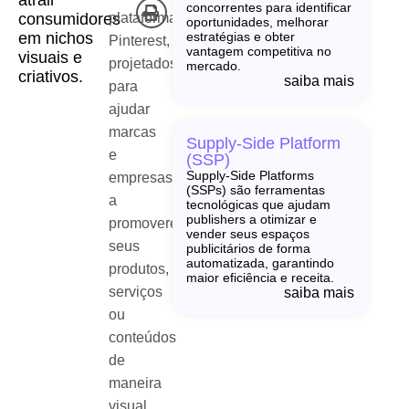
atrair
concorrentes para identificar
plataforma
consumidores
oportunidades, melhorar
em nichos
estratégias e obter
Pinterest,
vantagem competitiva no
visuais e
projetados
mercado.
criativos.
saiba mais
para
ajudar
marcas
Supply-Side Platform
e
(SSP)
Supply-Side Platforms
empresas
(SSPs) são ferramentas
a
tecnológicas que ajudam
publishers a otimizar e
promoverem
vender seus espaços
seus
publicitários de forma
automatizada, garantindo
produtos,
maior eficiência e receita.
serviços
saiba mais
ou
conteúdos
de
maneira
visual