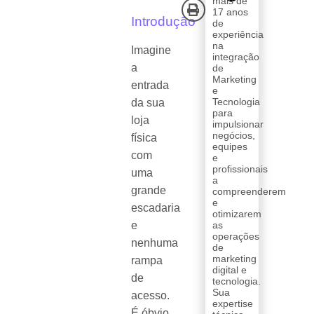
mais de
17 anos
Introdução
de
experiência
na
Imagine
integração
a
de
Marketing
entrada
e
Tecnologia
da sua
para
loja
impulsionar
negócios,
física
equipes
com
e
profissionais
uma
a
grande
compreenderem
e
escadaria
otimizarem
e
as
operações
nenhuma
de
marketing
rampa
digital e
de
tecnologia.
Sua
acesso.
expertise
É óbvio