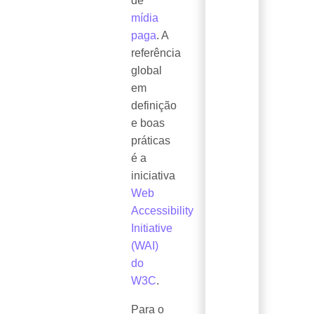
de
mídia
paga
. A
referência
global
em
definição
e boas
práticas
é a
iniciativa
Web
Accessibility
Initiative
(WAI)
do
W3C
.
Para o