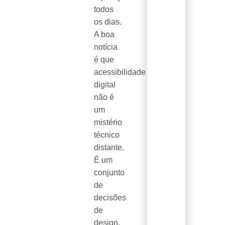
todos
os dias.
A boa
notícia
é que
acessibilidade
digital
não é
um
mistério
técnico
distante.
É um
conjunto
de
decisões
de
design,