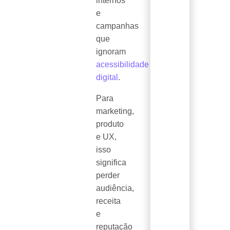
internos
e
campanhas
que
ignoram
acessibilidade
digital
.
Para
marketing,
produto
e UX,
isso
significa
perder
audiência,
receita
e
reputação