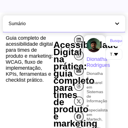
Sumário
Guia completo de
Acessibilidade
acessibilidade digital
Digital
para times de
produto e marketing:
na
Dionatha
WCAG, fluxo de
prática:
Rodrigues
implementação,
guia
KPIs, ferramentas e
Dionatha
completo
é
checklist prático.
bacharel
para
em
Sistemas
times
de
de
Informação
e
produto
especialista
e
em
Martech,
marketing
com