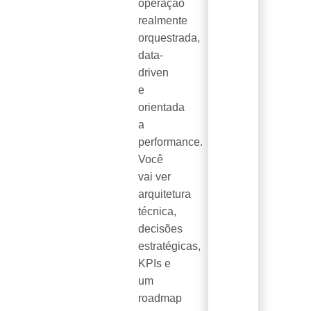
operação
realmente
orquestrada,
data-
driven
e
orientada
a
performance.
Você
vai ver
arquitetura
técnica,
decisões
estratégicas,
KPIs e
um
roadmap