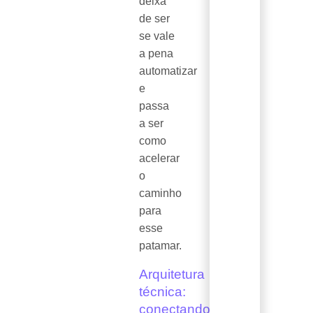
deixa
de ser
se vale
a pena
automatizar
e
passa
a ser
como
acelerar
o
caminho
para
esse
patamar.
Arquitetura
técnica:
conectando