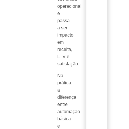
operacional
e
passa
a ser
impacto
em
receita,
LTV e
satisfação.
Na
prática,
a
diferença
entre
automação
básica
e