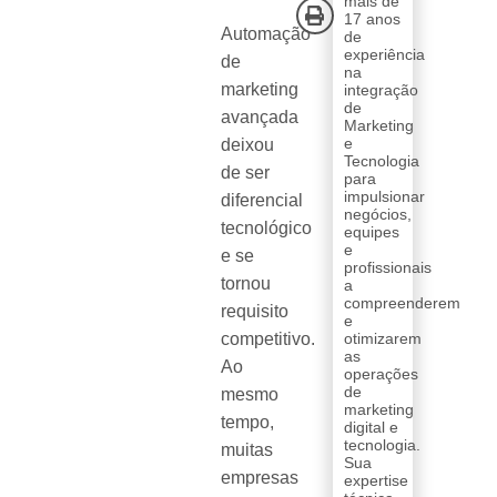
mais de
17 anos
Automação
de
experiência
de
na
marketing
integração
de
avançada
Marketing
e
deixou
Tecnologia
de ser
para
impulsionar
diferencial
negócios,
tecnológico
equipes
e
e se
profissionais
tornou
a
compreenderem
requisito
e
competitivo.
otimizarem
as
Ao
operações
de
mesmo
marketing
tempo,
digital e
tecnologia.
muitas
Sua
empresas
expertise