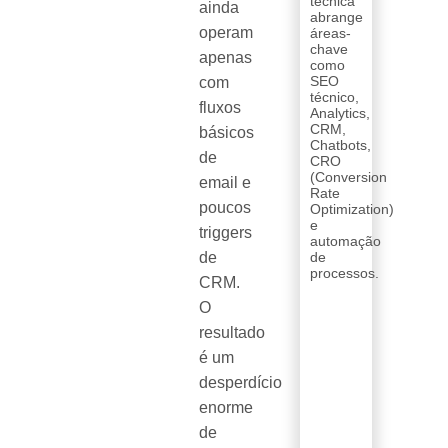
técnica
ainda
abrange
operam
áreas-
chave
apenas
como
SEO
com
técnico,
fluxos
Analytics,
CRM,
básicos
Chatbots,
de
CRO
(Conversion
email e
Rate
poucos
Optimization)
e
triggers
automação
de
de
processos.
CRM.
O
resultado
é um
desperdício
enorme
de