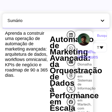
Sumário
Aprenda a construir
Automação
uma operação de
de
automação de
marketing avançada:
Marketing
Dionatha
arquitetura de dados,
Avançada:
Rodrigues
workflows omnicanal,
da
KPIs de negócio e
Dionatha
Orquestração
é
roadmap de 90 a 365
bacharel
de
dias.
em
Sistemas
Dados
de
à
Informação
e
Performance
especialista
em
em
Martech,
Escala
com