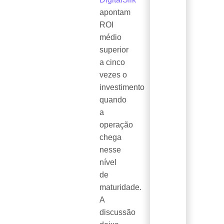
apontam
ROI
médio
superior
a cinco
vezes o
investimento
quando
a
operação
chega
nesse
nível
de
maturidade.
A
discussão