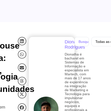
Dionatha
Todas as 
house
Rodrigues
Dionatha é
a:
bacharel em
Sistemas de
Informação e
,
especialista em
logia
Martech, com
mais de 17 anos
de experiência
na integração
unidades
de Marketing e
Tecnologia para
impulsionar
negócios,
equipes e
 em
profissionais a