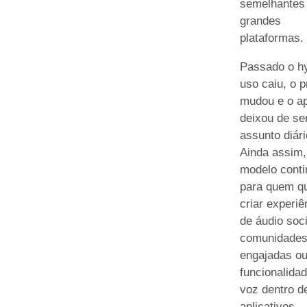
semelhantes
grandes
plataformas.
Passado o h
uso caiu, o p
mudou e o a
deixou de se
assunto diári
Ainda assim,
modelo contin
para quem q
criar experiê
de áudio soci
comunidade
engajadas o
funcionalida
voz dentro d
aplicativos