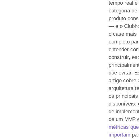
tempo real é
categoria de
produto cons
— e o Clubh
o case mais
completo par
entender co
construir, es
principalment
que evitar. E
artigo cobre 
arquitetura t
os principai
disponíveis, 
de implemen
de um MVP e
métricas que
importam
pa