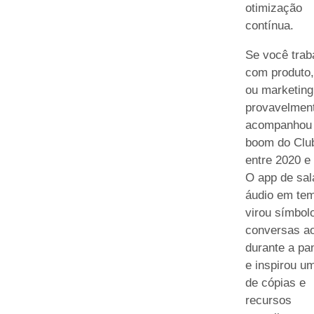
otimização
contínua.
Se você trab
com produto
ou marketing 
provavelmen
acompanhou
boom do Clu
entre 2020 e
O app de sal
áudio em tem
virou símbol
conversas ao
durante a pa
e inspirou u
de cópias e
recursos