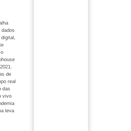
alha
, dados
digital,
te
 o
bhouse
 2021.
as de
po real
o das
 vivo
ndemia
ma leva