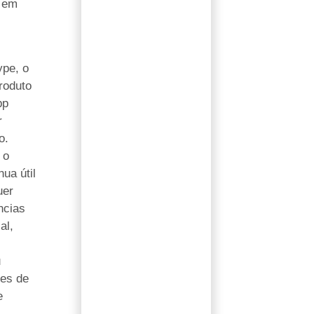
 em
ype, o
roduto
pp
r
o.
 o
ua útil
uer
ncias
al,
s
u
des de
e