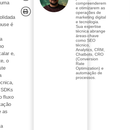
 uma
compreenderem
e otimizarem as
operações de
olidada
marketing digital
e tecnologia.
ouse é
Sua expertise
técnica abrange
áreas-chave
a
como SEO
técnico,
mo
Analytics, CRM,
calar e,
Chatbots, CRO
(Conversion
e, o
Rate
ste
Optimization) e
automação de
a
processos.
écnica,
s SDKs
o fluxo
tação
 as
ra