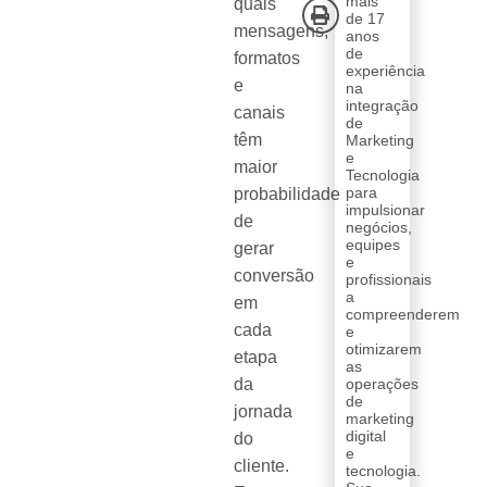
mais
quais
de 17
mensagens,
anos
de
formatos
experiência
e
na
integração
canais
de
têm
Marketing
e
maior
Tecnologia
para
probabilidade
impulsionar
de
negócios,
equipes
gerar
e
conversão
profissionais
a
em
compreenderem
cada
e
otimizarem
etapa
as
da
operações
de
jornada
marketing
digital
do
e
cliente.
tecnologia.