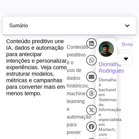
Sumário
Conteúdo preditivo une
Conteúdo
IA, dados e automação
para antecipar
preditivo
intenções e personalizar
é o
Dionatha
experiências. Veja como
uso de
Rodrigues
estruturar modelos,
dados
métricas e campanhas
Dionatha
é
históricos,
para converter mais em
bacharel
menos tempo.
machine
em
Sistemas
learning
de
e
Informação
e
automação
especialista
para
em
Martech,
prever
com