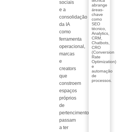
técnica
sociais
abrange
e a
áreas-
chave
consolidação
como
SEO
da IA
técnico,
como
Analytics,
CRM,
ferramenta
Chatbots,
operacional,
CRO
(Conversion
marcas
Rate
e
Optimization)
e
creators
automação
que
de
processos.
constroem
espaços
próprios
de
pertencimento
passam
a ter