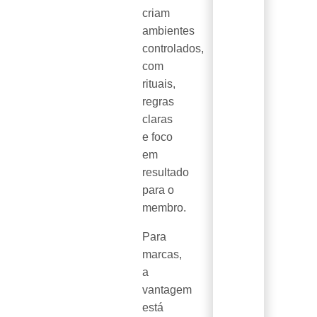
criam
ambientes
controlados,
com
rituais,
regras
claras
e foco
em
resultado
para o
membro.
Para
marcas,
a
vantagem
está