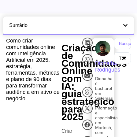
Sumário
Como criar
Criação
comunidades online
de
com Inteligência
Artificial em 2025:
Comunidades
Dionatha
estratégia,
Online
Rodrigues
ferramentas, métricas
com
e plano de 90 dias
Dionatha
IA:
é
para transformar
bacharel
guia
audiência em ativo de
em
negócio.
Sistemas
estratégico
de
para
Informação
e
2025
especialista
em
Martech,
Criar
com