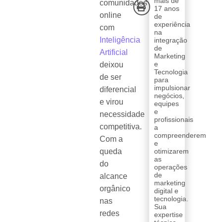
mais de
comunidades
17 anos
online
de
experiência
com
na
Inteligência
integração
de
Artificial
Marketing
e
deixou
Tecnologia
de ser
para
impulsionar
diferencial
negócios,
e virou
equipes
e
necessidade
profissionais
competitiva.
a
compreenderem
Com a
e
queda
otimizarem
as
do
operações
de
alcance
marketing
orgânico
digital e
tecnologia.
nas
Sua
redes
expertise