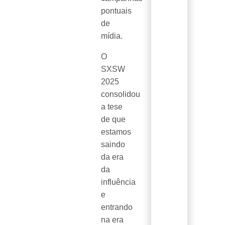
pontuais
de
mídia.
O
SXSW
2025
consolidou
a tese
de que
estamos
saindo
da era
da
influência
e
entrando
na era