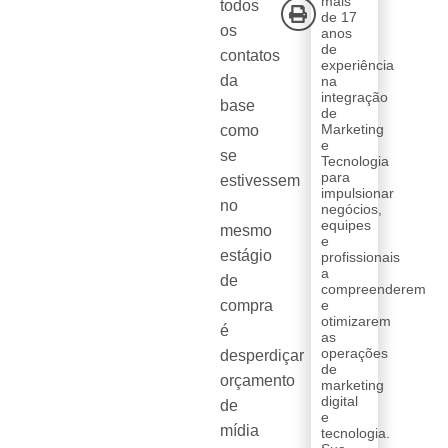
mais
todos
de 17
os
anos
de
contatos
experiência
da
na
integração
base
de
Marketing
como
e
se
Tecnologia
para
estivessem
impulsionar
no
negócios,
equipes
mesmo
e
estágio
profissionais
a
de
compreenderem
compra
e
otimizarem
é
as
operações
desperdiçar
de
orçamento
marketing
digital
de
e
mídia
tecnologia.