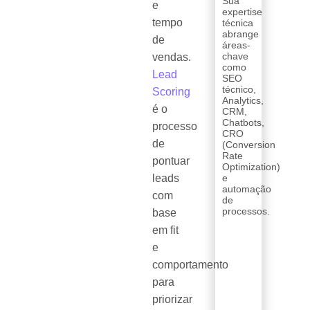
Sua
e
expertise
tempo
técnica
abrange
de
áreas-
chave
vendas.
como
Lead
SEO
técnico,
Scoring
Analytics,
é o
CRM,
Chatbots,
processo
CRO
de
(Conversion
Rate
pontuar
Optimization)
leads
e
automação
com
de
processos.
base
em fit
e
comportamento
para
priorizar