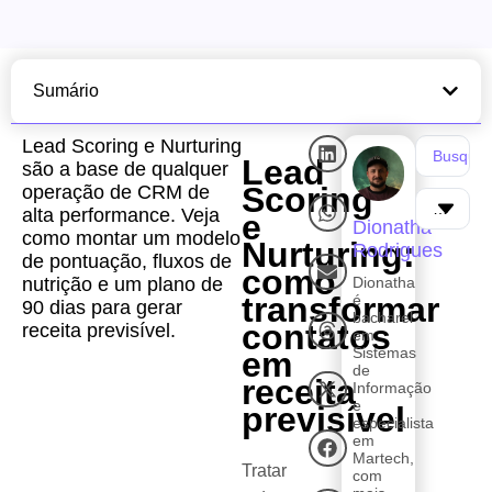
Sumário
Lead Scoring e Nurturing
Lead
são a base de qualquer
Scoring
operação de CRM de
alta performance. Veja
e
Dionatha
como montar um modelo
Nurturing:
Rodrigues
de pontuação, fluxos de
como
nutrição e um plano de
Dionatha
transformar
é
90 dias para gerar
bacharel
contatos
receita previsível.
em
Sistemas
em
de
receita
Informação
e
previsível
especialista
em
Martech,
Tratar
com