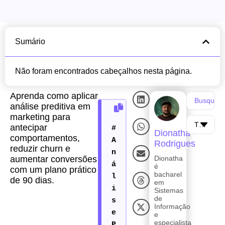
Sumário
Não foram encontrados cabeçalhos nesta página.
Aprenda como aplicar
análise preditiva em
marketing para
antecipar
Dionatha
comportamentos,
Rodrigues
reduzir churn e
aumentar conversões
Dionatha
é
com um plano prático
bacharel
de 90 dias.
em
Sistemas
de
Informação
e
especialista