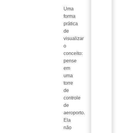
Uma
forma
prática
de
visualizar
o
conceito:
pense
em
uma
torre
de
controle
de
aeroporto.
Ela
não