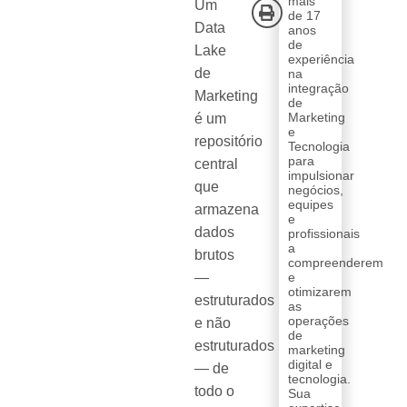
mais
Um
de 17
Data
anos
de
Lake
experiência
de
na
integração
Marketing
de
Marketing
é um
e
repositório
Tecnologia
para
central
impulsionar
que
negócios,
equipes
armazena
e
dados
profissionais
a
brutos
compreenderem
—
e
otimizarem
estruturados
as
operações
e não
de
estruturados
marketing
digital e
— de
tecnologia.
todo o
Sua