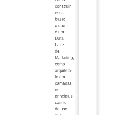
construir
essa
base:
o que
é um
Data
Lake
de
Marketing,
como
arquitetá-
lo em
camadas,
os
principais
casos
de uso