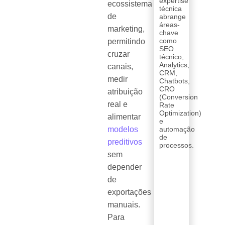
expertise
ecossistema
técnica
de
abrange
áreas-
marketing,
chave
como
permitindo
SEO
cruzar
técnico,
Analytics,
canais,
CRM,
medir
Chatbots,
CRO
atribuição
(Conversion
real e
Rate
Optimization)
alimentar
e
modelos
automação
de
preditivos
processos.
sem
depender
de
exportações
manuais.
Para