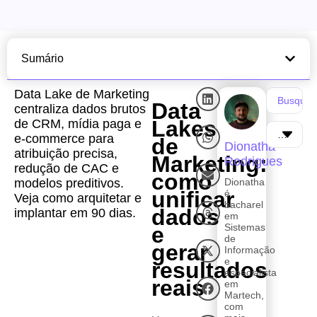
Sumário
Data Lake de Marketing
Data
centraliza dados brutos
Lakes
de CRM, mídia paga e
e-commerce para
de
Dionatha
atribuição precisa,
Marketing:
Rodrigues
redução de CAC e
como
modelos preditivos.
Dionatha
unificar
é
Veja como arquitetar e
bacharel
dados
implantar em 90 dias.
em
Sistemas
e
de
gerar
Informação
e
resultados
especialista
reais
em
Martech,
com