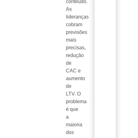
conteúdo.
As
lideranças
cobram
previsões
mais
precisas,
redução
de
CAC e
aumento
de
LTV. O
problema
é que
a
maioria
dos