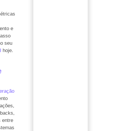
étricas
nto e
passo
no seu
l
hoje.
e
teração
ento
 ações,
dbacks,
s entre
stemas