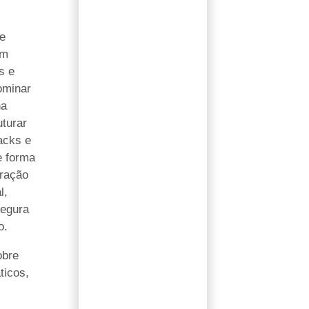
e
em
s e
ominar
na
uturar
acks e
 forma
eração
l,
segura
o.
obre
ticos,