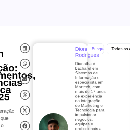
Dionatha
Todas as 
n
Rodrigues
Dionatha é
ção:
bacharel em
mentos,
Sistemas de
Informação e
ncias
especialista em
ica
Martech, com
mais de 17 anos
25
de experiência
na integração
de Marketing e
Tecnologia para
teração
impulsionar
 que
negócios,
equipes e
 o
profissionais a