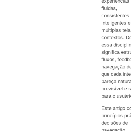
experiências
fluidas,
consistentes 
inteligentes 
múltiplas tela
contextos. D
essa discipli
significa estr
fluxos, feedb
navegação de
que cada int
pareça natura
previsível e 
para o usuári
Este artigo c
princípios prá
decisões de
navegação,