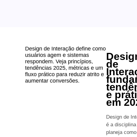
Design de Interação define como
Desig
usuários agem e sistemas
de
respondem. Veja princípios,
tendências 2025, métricas e um
Intera
fluxo prático para reduzir atrito e
funda
aumentar conversões.
tendê
e prát
em 20
Design de In
é a disciplina
planeja como