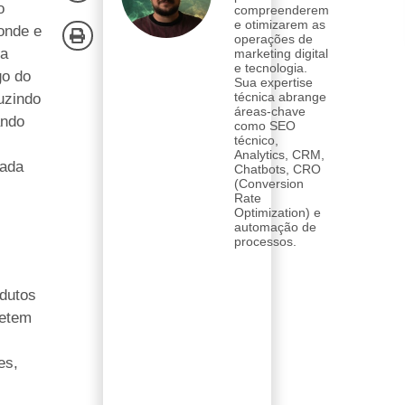
o
compreenderem
e otimizarem as
onde e
operações de
sa
marketing digital
e tecnologia.
go do
Sua expertise
técnica abrange
uzindo
áreas-chave
ando
como SEO
técnico,
Analytics, CRM,
cada
Chatbots, CRO
(Conversion
Rate
Optimization) e
automação de
processos.
dutos
petem
es,