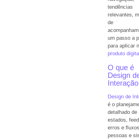
tendências
relevantes, m
de
acompanhame
um passo a 
para aplicar 
produto digita
O que é
Design d
Interação
Design de In
é o planejam
detalhado de
estados, fee
erros e fluxo
pessoas e si