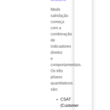
Medir
satisfação
começa
com a
combinação
de
indicadores
diretos
e
comportamentais.
Os três
pilares
quantitativos
são:
CSAT
(Customer