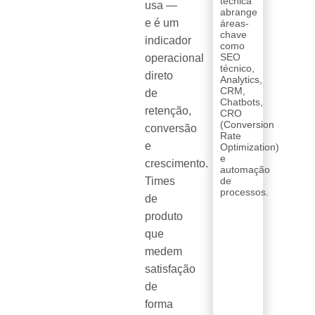
técnica
usa —
abrange
e é um
áreas-
chave
indicador
como
SEO
operacional
técnico,
direto
Analytics,
CRM,
de
Chatbots,
retenção,
CRO
(Conversion
conversão
Rate
e
Optimization)
e
crescimento.
automação
Times
de
processos.
de
produto
que
medem
satisfação
de
forma