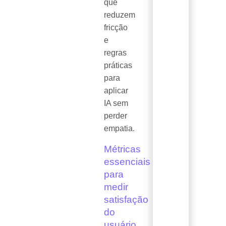
que
reduzem
fricção
e
regras
práticas
para
aplicar
IA sem
perder
empatia.
Métricas
essenciais
para
medir
satisfação
do
usuário