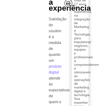
a
mais de
17 anos
experiência
de
experiência
na
Satisfação
integração
de
do
Marketing
e
usuário
Tecnologia
é a
para
impulsionar
medida
negócios,
de
equipes
e
quanto
profissionais
um
a
compreenderem
produto
e
digital
otimizarem
as
atende
operações
de
às
marketing
expectativas
digital e
tecnologia.
de
Sua
quem o
expertise