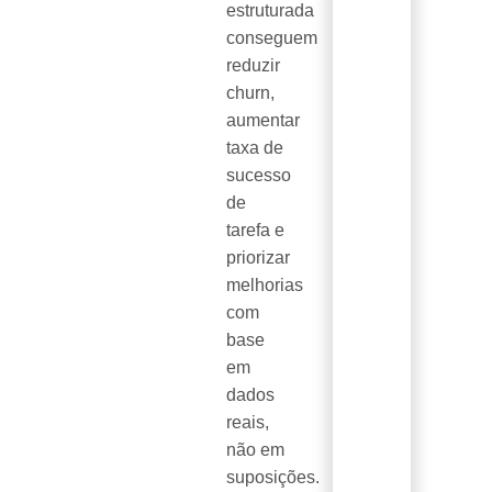
estruturada
conseguem
reduzir
churn,
aumentar
taxa de
sucesso
de
tarefa e
priorizar
melhorias
com
base
em
dados
reais,
não em
suposições.