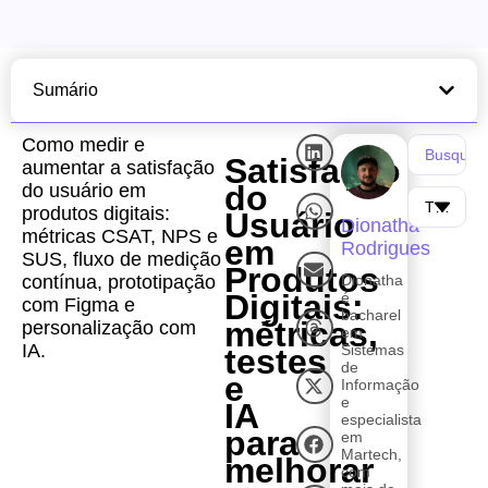
Sumário
Como medir e
Satisfação
aumentar a satisfação
do
do usuário em
produtos digitais:
Usuário
Dionatha
métricas CSAT, NPS e
em
Rodrigues
SUS, fluxo de medição
Produtos
contínua, prototipação
Dionatha
Digitais:
é
com Figma e
bacharel
métricas,
personalização com
em
IA.
Sistemas
testes
de
e
Informação
e
IA
especialista
para
em
Martech,
melhorar
com