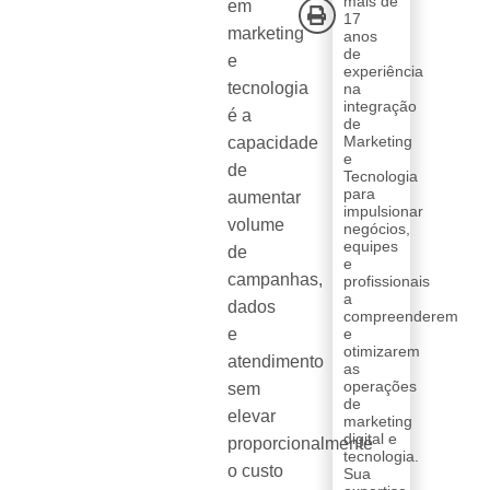
mais de
em
17
marketing
anos
de
e
experiência
tecnologia
na
integração
é a
de
Marketing
capacidade
e
de
Tecnologia
para
aumentar
impulsionar
volume
negócios,
equipes
de
e
campanhas,
profissionais
a
dados
compreenderem
e
e
otimizarem
atendimento
as
operações
sem
de
elevar
marketing
digital e
proporcionalmente
tecnologia.
o custo
Sua