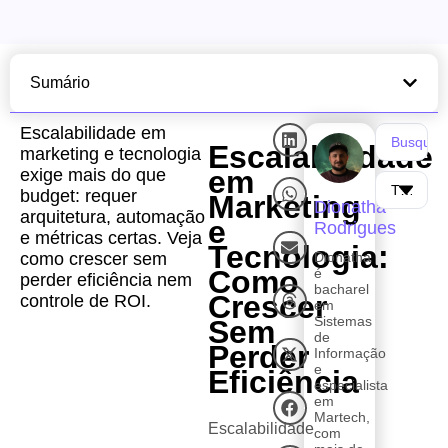
Sumário
Escalabilidade em
Escalabilidade
marketing e tecnologia
em
exige mais do que
budget: requer
Marketing
Dionatha
arquitetura, automação
e
Rodrigues
e métricas certas. Veja
Tecnologia:
como crescer sem
Dionatha
Como
é
perder eficiência nem
bacharel
Crescer
controle de ROI.
em
Sistemas
Sem
de
Perder
Informação
e
Eficiência
especialista
em
Martech,
Escalabilidade
com