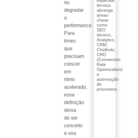
expertise
ou
técnica
degradar
abrange
áreas-
a
chave
como
performance.
SEO
Para
técnico,
Analytics,
times
CRM,
que
Chatbots,
CRO
precisam
(Conversion
crescer
Rate
Optimization)
em
e
ritmo
automação
de
acelerado,
processos.
essa
definição
deixa
de ser
conceito
e vira