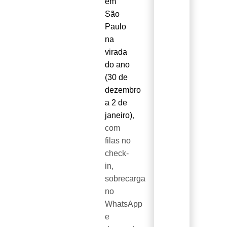
em
São
Paulo
na
virada
do ano
(30 de
dezembro
a 2 de
janeiro)
,
com
filas no
check-
in,
sobrecarga
no
WhatsApp
e