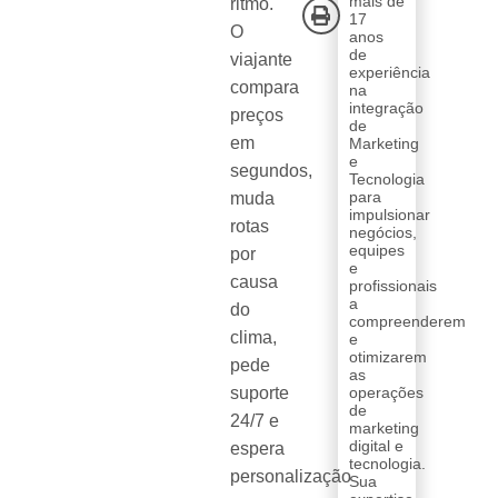
mais de
ritmo.
17
O
anos
de
viajante
experiência
compara
na
integração
preços
de
em
Marketing
e
segundos,
Tecnologia
para
muda
impulsionar
rotas
negócios,
equipes
por
e
causa
profissionais
a
do
compreenderem
clima,
e
otimizarem
pede
as
suporte
operações
de
24/7 e
marketing
digital e
espera
tecnologia.
personalização
Sua