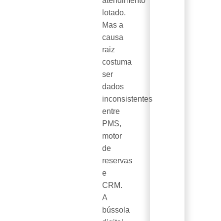
atendimento
lotado.
Mas a
causa
raiz
costuma
ser
dados
inconsistentes
entre
PMS,
motor
de
reservas
e
CRM.
A
bússola