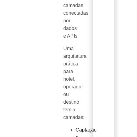
camadas
conectadas
por
dados
e APIs.
Uma
arquitetura
prática
para
hotel,
operador
ou
destino
tem 5
camadas:
Captação