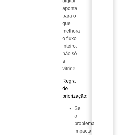
digital
aponta
para o
que
melhora
o fluxo
inteiro,
não só
a
vitrine.
Regra
de
priorização:
Se
o
problema
impacta