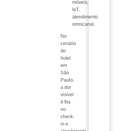
móveis,
IoT,
atendimento
omnicanal.
No
cenário
do
hotel
em
São
Paulo,
a dor
visível
é fila
no
check-
in e