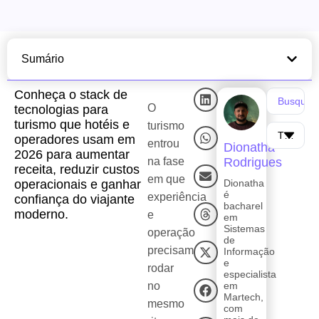
Sumário
Conheça o stack de
O
tecnologias para
turismo que hotéis e
turismo
operadores usam em
entrou
Dionatha
2026 para aumentar
na fase
Rodrigues
receita, reduzir custos
em que
operacionais e ganhar
Dionatha
é
experiência
confiança do viajante
bacharel
moderno.
e
em
Sistemas
operação
de
precisam
Informação
e
rodar
especialista
no
em
Martech,
mesmo
com