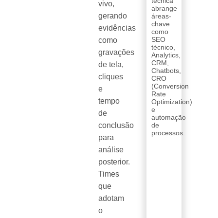
técnica
vivo,
abrange
gerando
áreas-
chave
evidências
como
SEO
como
técnico,
gravações
Analytics,
CRM,
de tela,
Chatbots,
cliques
CRO
(Conversion
e
Rate
tempo
Optimization)
e
de
automação
conclusão
de
processos.
para
análise
posterior.
Times
que
adotam
o