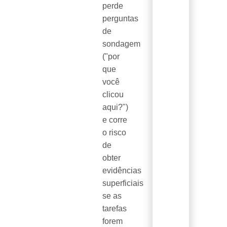
perde
perguntas
de
sondagem
("por
que
você
clicou
aqui?")
e corre
o risco
de
obter
evidências
superficiais
se as
tarefas
forem