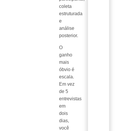
coleta
estruturada
e
análise
posterior.
O
ganho
mais
óbvio é
escala.
Em vez
de 5
entrevistas
em
dois
dias,
você