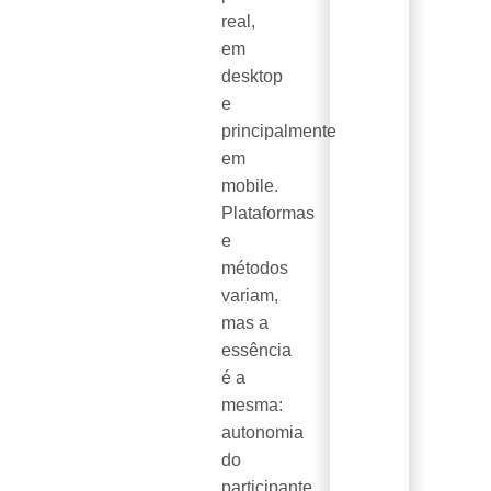
real,
em
desktop
e
principalmente
em
mobile.
Plataformas
e
métodos
variam,
mas a
essência
é a
mesma:
autonomia
do
participante,