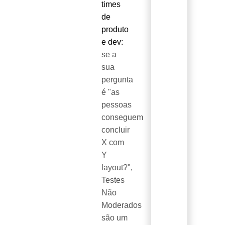
times
de
produto
e dev:
se a
sua
pergunta
é "as
pessoas
conseguem
concluir
X com
Y
layout?",
Testes
Não
Moderados
são um