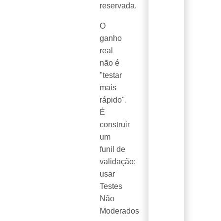
reservada.
O
ganho
real
não é
"testar
mais
rápido".
É
construir
um
funil de
validação:
usar
Testes
Não
Moderados