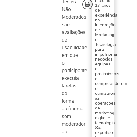
mais de
Testes
17 anos
Não
de
experiência
Moderados
na
são
integração
de
avaliações
Marketing
e
de
Tecnologia
usabilidade
para
impulsionar
em que
negócios,
o
equipes
e
participante
profissionais
executa
a
compreenderem
tarefas
e
de
otimizarem
as
forma
operações
de
autônoma,
marketing
sem
digital e
tecnologia.
moderador
Sua
ao
expertise