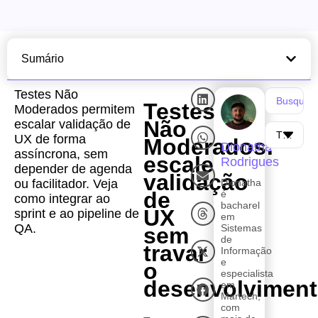
Sumário
Testes Não
Testes
Moderados permitem
Não
escalar validação de
UX de forma
Moderados:
Dionatha
assíncrona, sem
escale
Rodrigues
depender de agenda
validação
ou facilitador. Veja
Dionatha
de
é
como integrar ao
bacharel
UX
sprint e ao pipeline de
em
QA.
Sistemas
sem
de
travar
Informação
e
o
especialista
desenvolvimen
em
Martech,
com