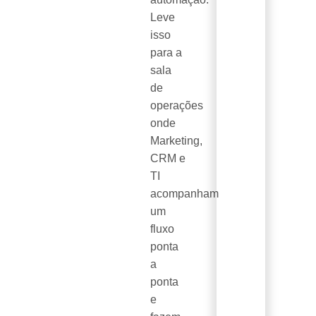
Leve
isso
para a
sala
de
operações
onde
Marketing,
CRM e
TI
acompanham
um
fluxo
ponta
a
ponta
e