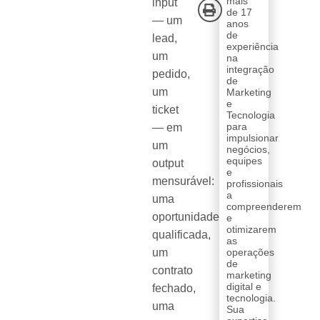
mais
input
de 17
— um
anos
de
lead,
experiência
um
na
integração
pedido,
de
um
Marketing
e
ticket
Tecnologia
para
— em
impulsionar
um
negócios,
equipes
output
e
mensurável:
profissionais
a
uma
compreenderem
oportunidade
e
otimizarem
qualificada,
as
um
operações
de
contrato
marketing
digital e
fechado,
tecnologia.
uma
Sua