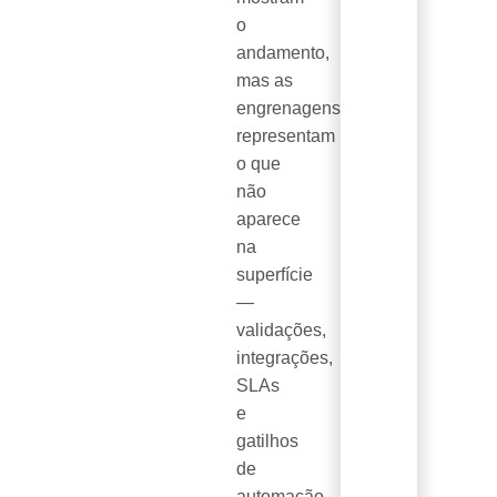
o
andamento,
mas as
engrenagens
representam
o que
não
aparece
na
superfície
—
validações,
integrações,
SLAs
e
gatilhos
de
automação.