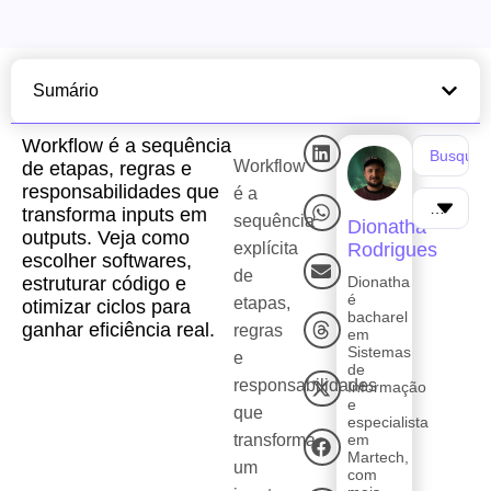
Sumário
Workflow é a sequência
Workflow
de etapas, regras e
responsabilidades que
é a
transforma inputs em
sequência
Dionatha
outputs. Veja como
explícita
Rodrigues
escolher softwares,
de
estruturar código e
Dionatha
é
etapas,
otimizar ciclos para
bacharel
ganhar eficiência real.
regras
em
Sistemas
e
de
responsabilidades
Informação
e
que
especialista
transforma
em
Martech,
um
com