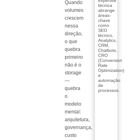
expertise
Quando
técnica
volumes
abrange
áreas-
crescem
chave
como
nessa
SEO
direção,
técnico,
Analytics,
o que
CRM,
quebra
Chatbots,
CRO
primeiro
(Conversion
não é o
Rate
Optimization)
storage
e
—
automação
de
quebra
processos.
o
modelo
mental:
arquitetura,
governança,
custo