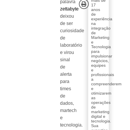
mais de
palavra
17
zettabyte
anos
de
deixou
experiência
de ser
na
integração
curiosidade
de
Marketing
de
e
laboratório
Tecnologia
para
e virou
impulsionar
sinal
negócios,
equipes
de
e
alerta
profissionais
a
para
compreenderem
times
e
otimizarem
de
as
operações
dados,
de
martech
marketing
digital e
e
tecnologia.
tecnologia.
Sua