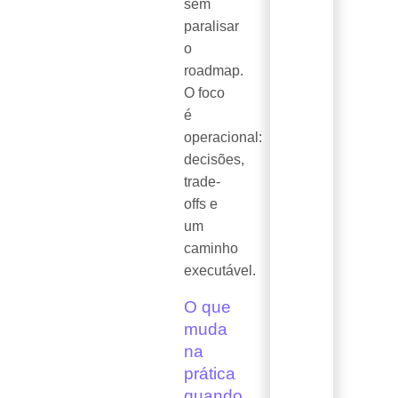
sem
paralisar
o
roadmap.
O foco
é
operacional:
decisões,
trade-
offs e
um
caminho
executável.
O que
muda
na
prática
quando