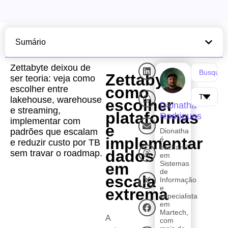
Sumário
Zettabyte deixou de
Zettabyte:
ser teoria: veja como
como
escolher entre
lakehouse, warehouse
escolher
Dionatha
e streaming,
plataformas
Rodrigues
implementar com
e
padrões que escalam
Dionatha
implementar
é
e reduzir custo por TB
bacharel
dados
sem travar o roadmap.
em
Sistemas
em
de
escala
Informação
e
extrema
especialista
em
Martech,
A
com