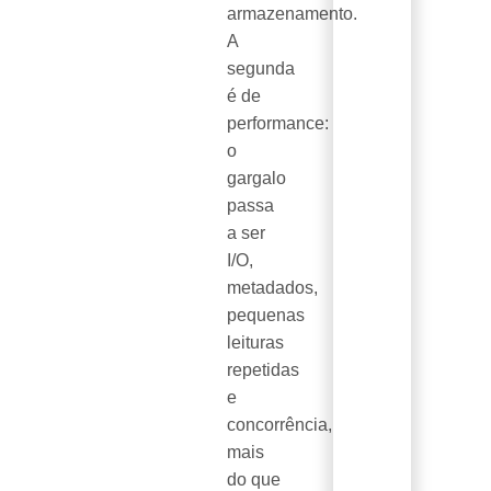
armazenamento.
A
segunda
é de
performance:
o
gargalo
passa
a ser
I/O,
metadados,
pequenas
leituras
repetidas
e
concorrência,
mais
do que