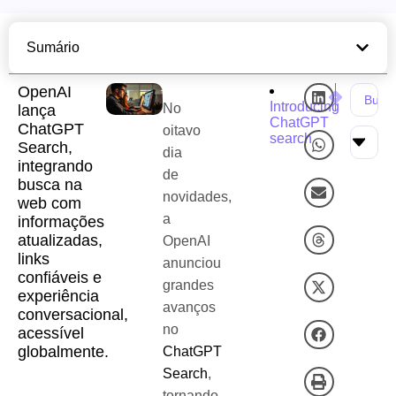
Sumário
OpenAI
próxima notícia
notícia
OpenAI Lança
OpenA
Introducing
No
lança
ChatGPT
ChatGPT
oitavo
search
Search,
dia
integrando
de
busca na
novidades,
web com
a
informações
atualizadas,
OpenAI
links
anunciou
confiáveis e
grandes
experiência
avanços
conversacional,
no
acessível
globalmente.
ChatGPT
Search
,
tornando