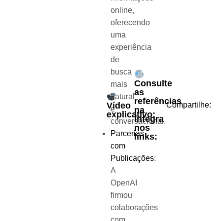
online,
oferecendo
uma
experiência
de
busca
Consulte
mais
as
natural
referências
Vídeo
Compartilhe:
e
na
explicativo:
íntegra
conversacional.
nos
Parcerias
links:
com
Publicações
:
A
OpenAI
firmou
colaborações
com