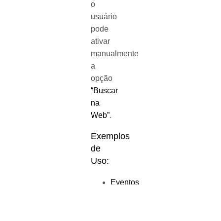
o
usuário
pode
ativar
manualmente
a
opção
“Buscar
na
Web”
.
Exemplos
de
Uso:
Eventos
Locais
:
Obtenha
sugestões