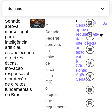
Sumário
Senado
próxima notícia
notícia
Google Revol
OpenA
Senado
O
aprova
aprova
marco legal
Senado
regulamentação
para
Federal
da
inteligência
inteligência
aprovou,
artificial,
artificial;
na
estabelecendo
texto
vai
noite
diretrizes
à
éticas,
de
Câmara
inovação
terça-
Fonte:
responsável
Agência
feira
e proteção
Senado
(10),
de direitos
o
fundamentais
no Brasil.
projeto
que
regulamenta