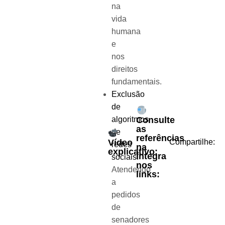
na
vida
humana
e
nos
direitos
fundamentais.
Exclusão
de
Consulte
algoritmos
as
de
referências
Vídeo
Compartilhe:
redes
na
explicativo:
íntegra
sociais
:
nos
Atendendo
links:
a
pedidos
de
senadores