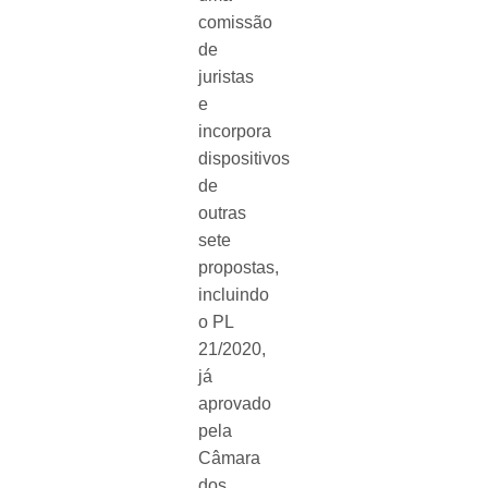
comissão
de
juristas
e
incorpora
dispositivos
de
outras
sete
propostas,
incluindo
o PL
21/2020,
já
aprovado
pela
Câmara
dos