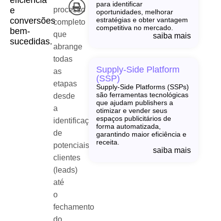
eficiência
para identificar
processo
e
oportunidades, melhorar
conversões
estratégias e obter vantagem
completo
competitiva no mercado.
bem-
que
saiba mais
sucedidas.
abrange
todas
Supply-Side Platform
as
(SSP)
etapas
Supply-Side Platforms (SSPs)
são ferramentas tecnológicas
desde
que ajudam publishers a
a
otimizar e vender seus
espaços publicitários de
identificação
forma automatizada,
de
garantindo maior eficiência e
receita.
potenciais
saiba mais
clientes
(leads)
até
o
fechamento
do