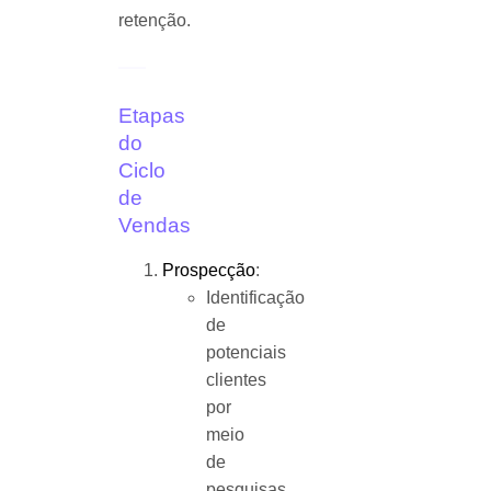
retenção.
Etapas
do
Ciclo
de
Vendas
Prospecção
:
Identificação
de
potenciais
clientes
por
meio
de
pesquisas,