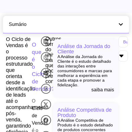
Sumário
Outros
O Ciclo de
termos
O
Vendas é
Análise da Jornada do
do
o
Cliente
que
universo
A Análise da Jornada do
processo
é
martech
Cliente é o estudo detalhado
estruturado
que
o
das interações entre
que
você
consumidores e marcas para
Ciclo
precisa
melhorar a experiência em
orienta
cada etapa e promover a
de
conhecer!
desde a
fidelização.
Vendas?
identificação
saiba mais
de leads
até o
O
acompanhamento
Ciclo
Análise Competitiva de
pós-
Produto
de
venda,
A Análise Competitiva de
Vendas
Produto é o estudo detalhado
garantindo
de produtos concorrentes
é o