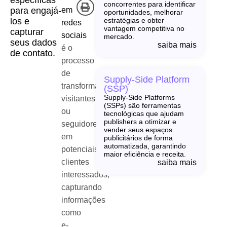
específicas
concorrentes para identificar
em
para engajá-
oportunidades, melhorar
los e
estratégias e obter
redes
vantagem competitiva no
capturar
sociais
mercado.
seus dados
saiba mais
é o
de contato.
processo
de
Supply-Side Platform
transformar
(SSP)
Supply-Side Platforms
visitantes
(SSPs) são ferramentas
ou
tecnológicas que ajudam
publishers a otimizar e
seguidores
vender seus espaços
em
publicitários de forma
automatizada, garantindo
potenciais
maior eficiência e receita.
clientes
saiba mais
interessados,
capturando
informações
como
e-