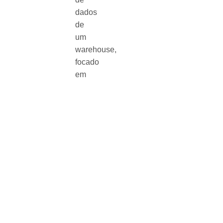
dados
de
um
warehouse,
focado
em
um
departamento
ou
função
específica.
Notas
Adicionais
Vantagens
: