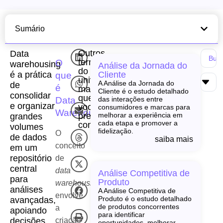
Sumário
Outros
Data
termos
O
warehousing
Análise da Jornada do
do
é a prática
Cliente
que
universo
A Análise da Jornada do
de
é
martech
Cliente é o estudo detalhado
consolidar
que
Data
das interações entre
e organizar
você
consumidores e marcas para
Warehousing?
precisa
melhorar a experiência em
grandes
cada etapa e promover a
conhecer!
volumes
fidelização.
O
de dados
saiba mais
conceito
em um
repositório
de
central
data
Análise Competitiva de
para
Produto
warehousing
análises
A Análise Competitiva de
envolve
Produto é o estudo detalhado
avançadas,
de produtos concorrentes
a
apoiando
para identificar
criação
decisões
oportunidades, melhorar