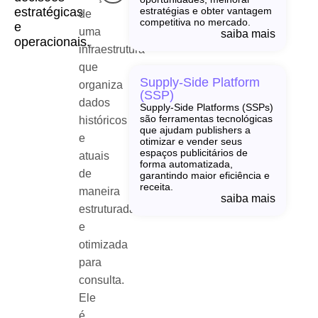
estratégicas
estratégias e obter vantagem
de
competitiva no mercado.
e
uma
saiba mais
operacionais.
infraestrutura
que
Supply-Side Platform
organiza
(SSP)
dados
Supply-Side Platforms (SSPs)
são ferramentas tecnológicas
históricos
que ajudam publishers a
e
otimizar e vender seus
espaços publicitários de
atuais
forma automatizada,
de
garantindo maior eficiência e
receita.
maneira
saiba mais
estruturada
e
otimizada
para
consulta.
Ele
é