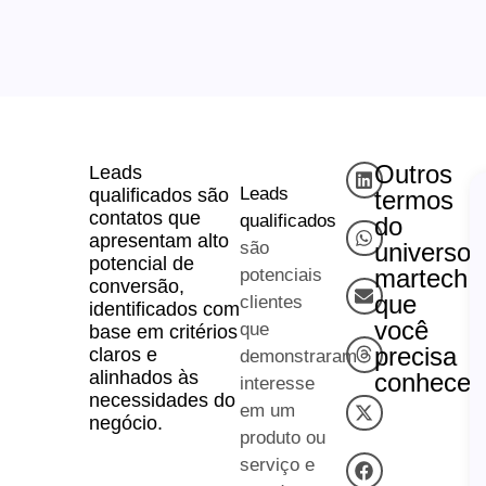
Outros
Leads
Leads
qualificados são
termos
contatos que
qualificados
do
apresentam alto
são
universo
potencial de
martech
potenciais
conversão,
que
clientes
identificados com
você
que
base em critérios
precisa
claros e
demonstraram
alinhados às
conhecer
interesse
necessidades do
em um
negócio.
produto ou
serviço e