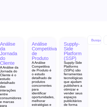
Análise
Análise
Supply-
da
Competitiva
Side
Jornada
de
Platform
do
Produto
(SSP)
Cliente
A Análise
Supply-Side
Competitiva
Platforms
A Análise da
de Produto é
(SSPs) são
Jornada do
o estudo
ferramentas
Cliente é o
detalhado de
tecnológicas
estudo
produtos
que ajudam
detalhado
!
concorrentes
publishers a
das
para
otimizar e
interações
identificar
vender seus
entre
oportunidades,
espaços
consumidores
melhorar
publicitários
e marcas
estratégias e
de forma
para