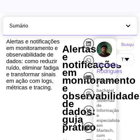
Sumário
Alertas e notificações
Alertas
em monitoramento e
e
observabilidade de
dados: como reduzir
notificações
Dionatha
ruído, eliminar fadiga
em
Rodrigues
e transformar sinais
monitoramento
em ação com logs,
Dionatha
e
é
métricas e tracing.
bacharel
observabilidade
em
Sistemas
de
de
dados:
Informação
e
guia
especialista
prático
em
Martech,
com