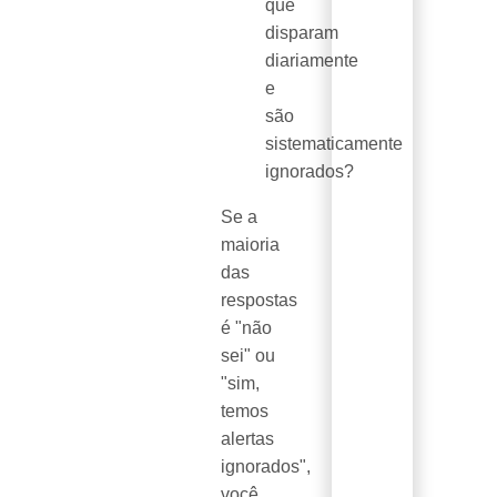
que
disparam
diariamente
e
são
sistematicamente
ignorados?
Se a
maioria
das
respostas
é "não
sei" ou
"sim,
temos
alertas
ignorados",
você