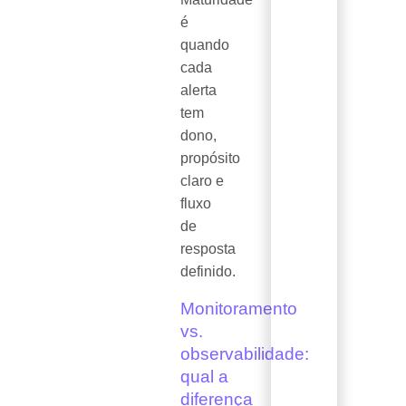
é
quando
cada
alerta
tem
dono,
propósito
claro e
fluxo
de
resposta
definido.
Monitoramento
vs.
observabilidade:
qual a
diferença