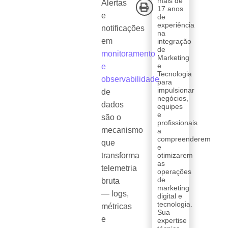
mais de
Alertas
17 anos
e
de
experiência
notificações
na
em
integração
de
monitoramento
Marketing
e
e
Tecnologia
observabilidade
para
impulsionar
de
negócios,
dados
equipes
e
são o
profissionais
mecanismo
a
compreenderem
que
e
transforma
otimizarem
as
telemetria
operações
de
bruta
marketing
— logs,
digital e
tecnologia.
métricas
Sua
e
expertise