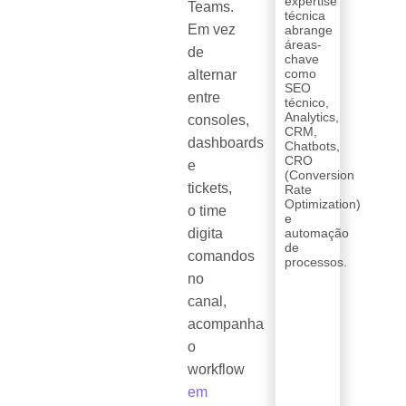
expertise
Teams.
técnica
Em vez
abrange
áreas-
de
chave
como
alternar
SEO
entre
técnico,
Analytics,
consoles,
CRM,
dashboards
Chatbots,
CRO
e
(Conversion
tickets,
Rate
Optimization)
o time
e
digita
automação
de
comandos
processos.
no
canal,
acompanha
o
workflow
em