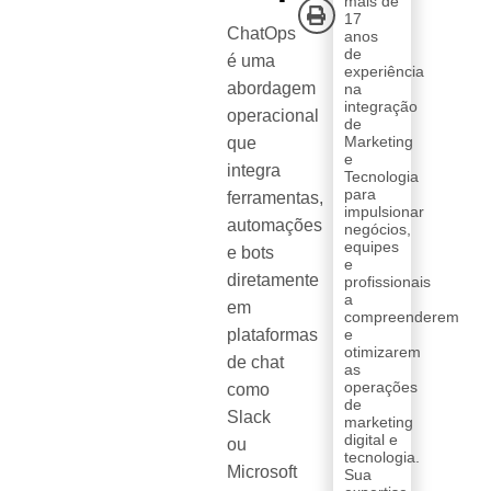
mais de
17
ChatOps
anos
de
é uma
experiência
abordagem
na
integração
operacional
de
Marketing
que
e
integra
Tecnologia
para
ferramentas,
impulsionar
automações
negócios,
equipes
e bots
e
diretamente
profissionais
a
em
compreenderem
plataformas
e
otimizarem
de chat
as
operações
como
de
Slack
marketing
digital e
ou
tecnologia.
Microsoft
Sua