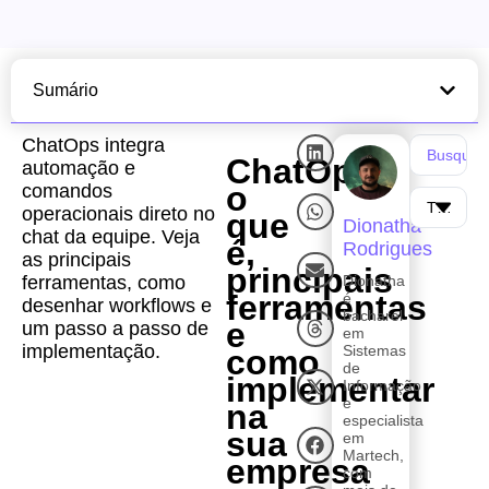
Sumário
ChatOps integra
ChatOps:
automação e
o
comandos
operacionais direto no
que
Dionatha
chat da equipe. Veja
é,
Rodrigues
as principais
principais
ferramentas, como
Dionatha
ferramentas
é
desenhar workflows e
bacharel
e
um passo a passo de
em
implementação.
Sistemas
como
de
implementar
Informação
e
na
especialista
sua
em
Martech,
empresa
com