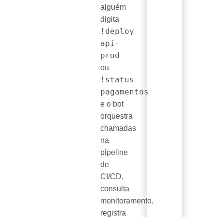
alguém
digita
!deploy
api-
prod
ou
!status
pagamentos
e o bot
orquestra
chamadas
na
pipeline
de
CI/CD,
consulta
monitoramento,
registra