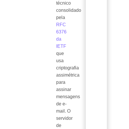
técnico
consolidado
pela
RFC
6376
da
IETF
que
usa
criptografia
assimétrica
para
assinar
mensagens
de e-
mail. O
servidor
de