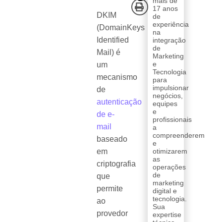
mais de
17 anos
DKIM
de
experiência
(DomainKeys
na
Identified
integração
de
Mail) é
Marketing
e
um
Tecnologia
mecanismo
para
impulsionar
de
negócios,
autenticação
equipes
e
de e-
profissionais
mail
a
compreenderem
baseado
e
em
otimizarem
as
criptografia
operações
de
que
marketing
permite
digital e
tecnologia.
ao
Sua
provedor
expertise