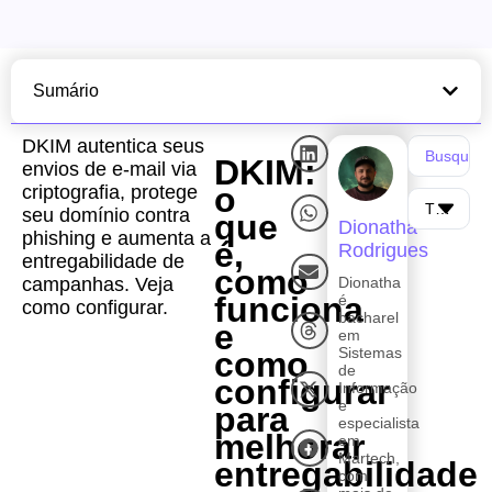
Sumário
DKIM autentica seus
DKIM:
envios de e-mail via
o
criptografia, protege
seu domínio contra
que
Dionatha
phishing e aumenta a
é,
Rodrigues
entregabilidade de
como
campanhas. Veja
Dionatha
funciona
é
como configurar.
bacharel
e
em
Sistemas
como
de
configurar
Informação
e
para
especialista
melhorar
em
Martech,
entregabilidade
com