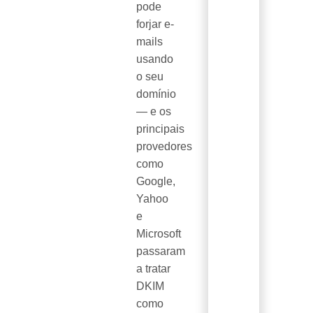
pode
forjar e-
mails
usando
o seu
domínio
— e os
principais
provedores
como
Google,
Yahoo
e
Microsoft
passaram
a tratar
DKIM
como