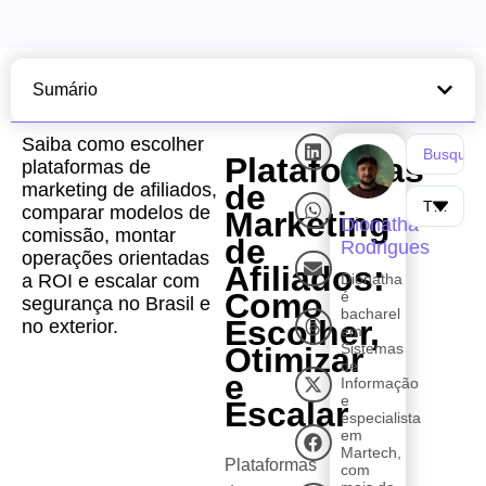
Sumário
Saiba como escolher
Plataformas
plataformas de
de
marketing de afiliados,
comparar modelos de
Marketing
Dionatha
comissão, montar
de
Rodrigues
operações orientadas
Afiliados:
a ROI e escalar com
Dionatha
Como
é
segurança no Brasil e
bacharel
Escolher,
no exterior.
em
Sistemas
Otimizar
de
e
Informação
e
Escalar
especialista
em
Martech,
Plataformas
com