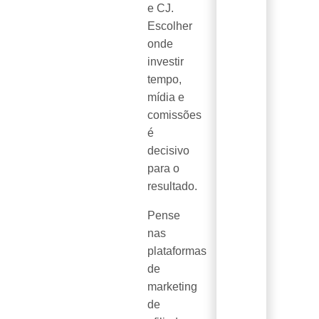
e CJ.
Escolher
onde
investir
tempo,
mídia e
comissões
é
decisivo
para o
resultado.
Pense
nas
plataformas
de
marketing
de