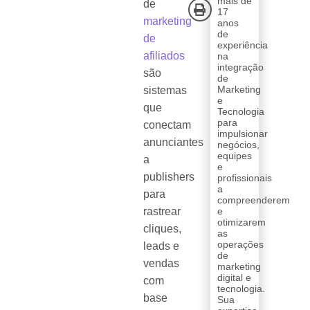
mais de
de
17
marketing
anos
de
de
experiência
afiliados
na
integração
são
de
Marketing
sistemas
e
que
Tecnologia
para
conectam
impulsionar
anunciantes
negócios,
equipes
a
e
publishers
profissionais
a
para
compreenderem
rastrear
e
otimizarem
cliques,
as
operações
leads e
de
vendas
marketing
digital e
com
tecnologia.
base
Sua