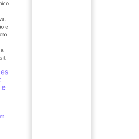
nico.
ws,
ão e
loto
sa
il.
les
t
 e
nt