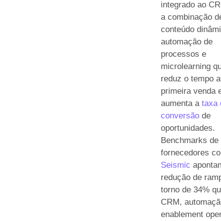
integrado ao C
a combinação d
conteúdo dinâmi
automação de
processos e
microlearning q
reduz o tempo a
primeira venda 
aumenta a
taxa
conversão
de
oportunidades.
Benchmarks de
fornecedores c
Seismic
aponta
redução de ram
torno de 34% q
CRM, automaçã
enablement ope