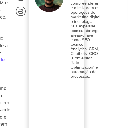
RM é
compreenderem
e otimizarem as
e
operações de
co,
marketing digital
e tecnologia.
Sua expertise
técnica abrange
áreas-chave
ue
como SEO
técnico,
té a
Analytics, CRM,
e
Chatbots, CRO
(Conversion
 de
Rate
Optimization) e
automação de
processos.
omo
m
p em
uando
o e
ram