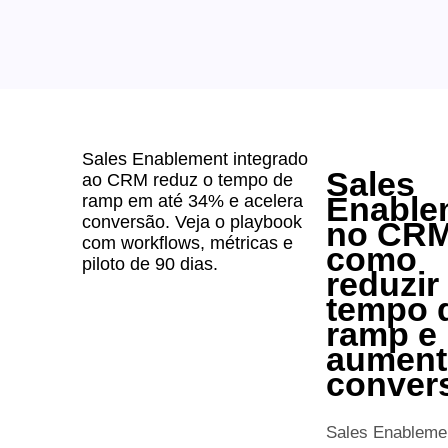
Sales Enablement integrado
Sales
ao CRM reduz o tempo de
Enable
ramp em até 34% e acelera
conversão. Veja o playbook
no CRM
com workflows, métricas e
como
piloto de 90 dias.
reduzir
tempo 
ramp e
aument
conver
Sales Enableme