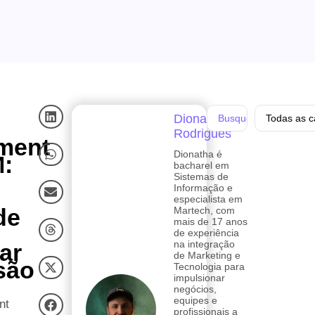
Dionatha
Todas as c
Rodrigues
ment
Dionatha é
:
bacharel em
Sistemas de
Informação e
especialista em
de
Martech, com
mais de 17 anos
de experiência
na integração
ar
de Marketing e
são
Tecnologia para
impulsionar
negócios,
equipes e
nt
profissionais a