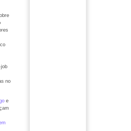
sobre
o
ores
ico
-job
as no
go
e
rçam
 em