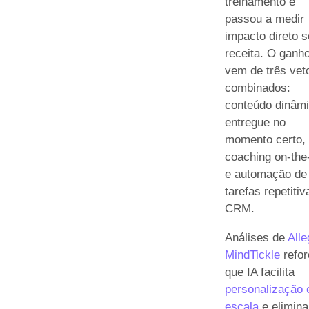
treinamento e
passou a medir
impacto direto 
receita. O ganh
vem de três vet
combinados:
conteúdo dinâm
entregue no
momento certo,
coaching on-the
e automação de
tarefas repetitiv
CRM.
Análises de
Alle
MindTickle
refo
que IA facilita
personalização
escala
e elimina