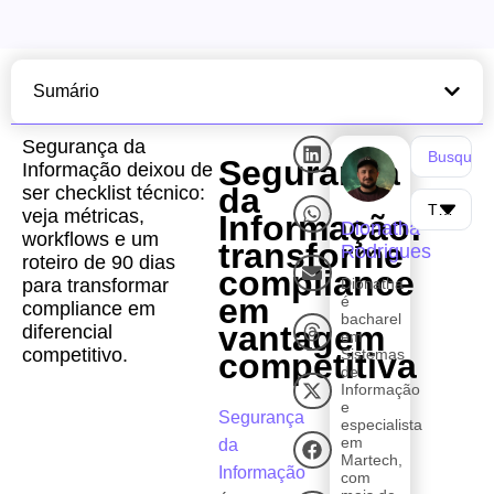
Sumário
Segurança da
Segurança
Informação deixou de
da
ser checklist técnico:
veja métricas,
Informação:
Dionatha
workflows e um
transforme
Rodrigues
roteiro de 90 dias
compliance
para transformar
Dionatha
em
é
compliance em
bacharel
vantagem
diferencial
em
competitivo.
Sistemas
competitiva
de
Informação
e
Segurança
especialista
em
da
Martech,
Informação
com