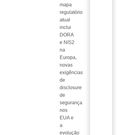
mapa
regulatório
atual
inclui
DORA
e NIS2
na
Europa,
novas
exigências
de
disclosure
de
segurança
nos
EUA e
a
evolução