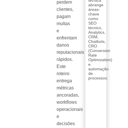
técnica
perdem
abrange
clientes,
áreas-
chave
pagam
como
SEO
multas
técnico,
e
Analytics,
CRM,
enfrentam
Chatbots,
danos
CRO
(Conversion
reputacionais
Rate
rápidos.
Optimization)
e
Este
automação
roteiro
de
processos.
entrega
métricas
ancoradas,
workflows
operacionais
e
decisões