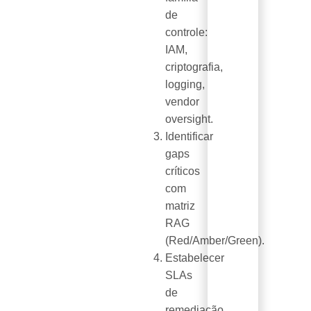
de
controle:
IAM,
criptografia,
logging,
vendor
oversight.
Identificar
gaps
críticos
com
matriz
RAG
(Red/Amber/Green).
Estabelecer
SLAs
de
remediação