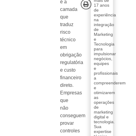
mais de
é a
17 anos
camada
de
experiência
que
na
traduz
integração
de
risco
Marketing
e
técnico
Tecnologia
em
para
impulsionar
obrigação
negócios,
regulatória
equipes
e
e custo
profissionais
financeiro
a
compreenderem
direto.
e
Empresas
otimizarem
as
que
operações
de
não
marketing
conseguem
digital e
tecnologia.
provar
Sua
controles
expertise