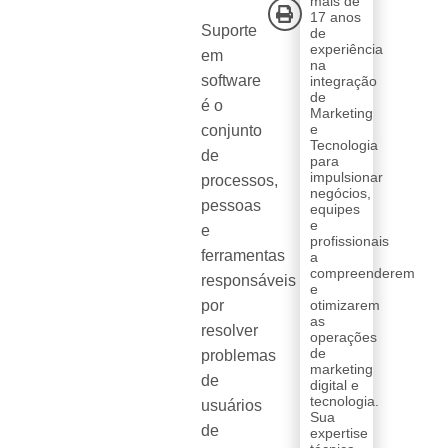
mais de
17 anos
Suporte
de
experiência
em
na
software
integração
de
é o
Marketing
e
conjunto
Tecnologia
de
para
impulsionar
processos,
negócios,
pessoas
equipes
e
e
profissionais
ferramentas
a
compreenderem
responsáveis
e
por
otimizarem
as
resolver
operações
de
problemas
marketing
de
digital e
tecnologia.
usuários
Sua
de
expertise