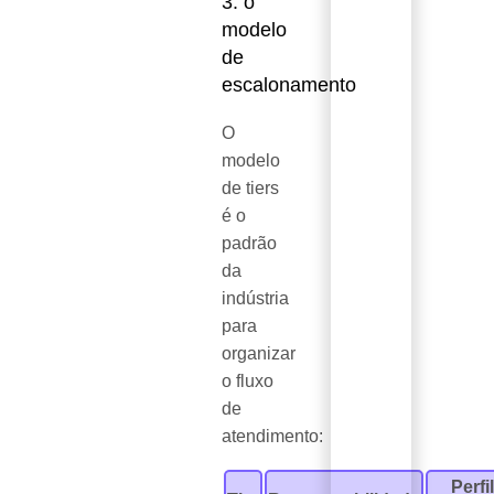
3: o
modelo
de
escalonamento
O
modelo
de tiers
é o
padrão
da
indústria
para
organizar
o fluxo
de
atendimento:
Perfi