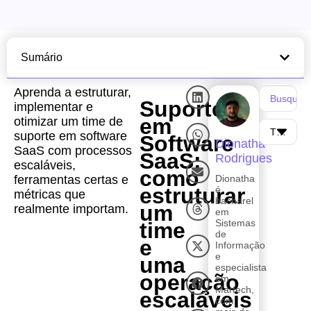
Sumário
Aprenda a estruturar,
Suporte
implementar e
em
otimizar um time de
suporte em software
Software
Dionatha
SaaS com processos
SaaS:
Rodrigues
escaláveis,
como
ferramentas certas e
Dionatha
estruturar
é
métricas que
bacharel
um
realmente importam.
em
Sistemas
time
de
e
Informação
e
uma
especialista
operação
em
Martech,
escaláveis
com