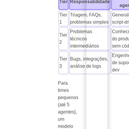
Tier
Responsabilidade
age
Tier
Triagem, FAQs,
Generali
1
problemas simples
script-d
Problemas
Conhec
Tier
técnicos
do produ
2
intermediários
sem cód
Engenhe
Tier
Bugs, integrações,
de supo
3
análise de logs
dev
Para
times
pequenos
(até 5
agentes),
um
modelo