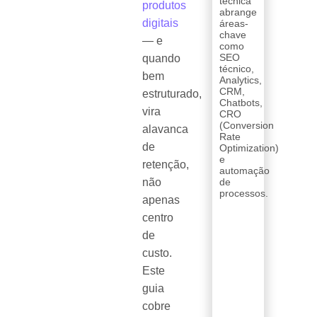
técnica
produtos
abrange
digitais
áreas-
chave
— e
como
SEO
quando
técnico,
bem
Analytics,
CRM,
estruturado,
Chatbots,
vira
CRO
(Conversion
alavanca
Rate
de
Optimization)
e
retenção,
automação
não
de
processos.
apenas
centro
de
custo.
Este
guia
cobre