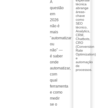
expertise
A
técnica
questão
abrange
áreas-
em
chave
como
2026
SEO
não é
técnico,
Analytics,
mais
CRM,
"automatizar
Chatbots,
CRO
ou
(Conversion
não" —
Rate
Optimization)
é saber
e
onde
automação
de
automatizar,
processos.
com
qual
ferramenta
e como
medir
se o