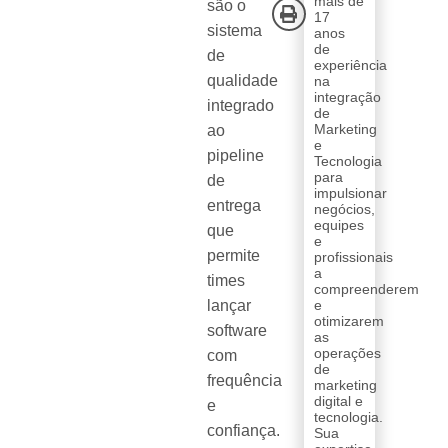
mais de
são o
17
sistema
anos
de
de
experiência
qualidade
na
integração
integrado
de
Marketing
ao
e
pipeline
Tecnologia
para
de
impulsionar
entrega
negócios,
equipes
que
e
permite
profissionais
a
times
compreenderem
lançar
e
otimizarem
software
as
operações
com
de
frequência
marketing
digital e
e
tecnologia.
confiança.
Sua