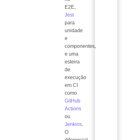
E2E,
Jest
para
unidade
e
componentes,
e uma
esteira
de
execução
em CI
como
GitHub
Actions
ou
Jenkins
.
O
diferencial