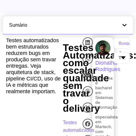
Sumário
Testes automatizados
Testes
bem estruturados
Automatizados
reduzem bugs em
produção sem travar
como
Dionatha
entregas. Veja
escalar
Rodrigues
arquitetura de stack,
qualidade
pipeline CI/CD, uso de
Dionatha
sem
é
IA e métricas que
bacharel
travar
realmente importam.
em
Sistemas
o
de
delivery
Informação
e
especialista
em
Testes
Martech,
automatizados
com