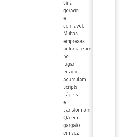
sinal
gerado
é
confiável.
Muitas
empresas
automatizam
no
lugar
errado,
acumulam
scripts
frágeis
e
transformam
QA em
gargalo
em vez