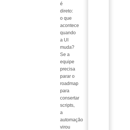
é
direto:
o que
acontece
quando
a UI
muda?
Se a
equipe
precisa
parar o
roadmap
para
consertar
scripts,
a
automação
virou