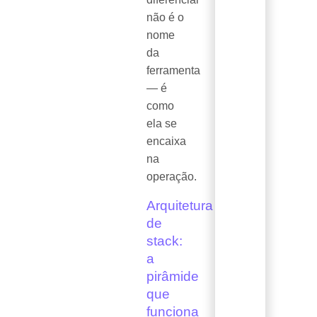
não é o
nome
da
ferramenta
— é
como
ela se
encaixa
na
operação.
Arquitetura
de
stack:
a
pirâmide
que
funciona