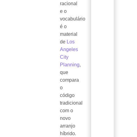
racional
e o
vocabulário
é o
material
de
Los
Angeles
City
Planning
,
que
compara
o
código
tradicional
com o
novo
arranjo
híbrido.