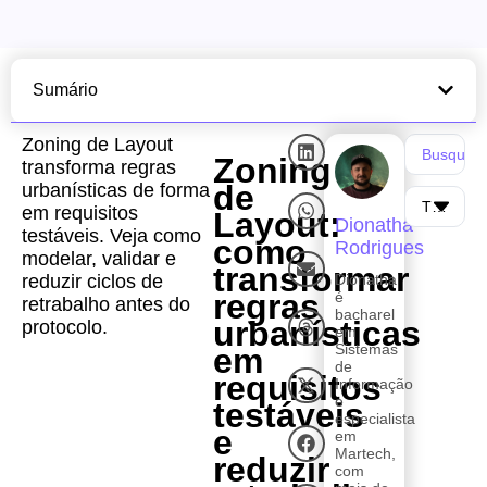
Sumário
Zoning de Layout
Zoning
transforma regras
de
urbanísticas de forma
em requisitos
Layout:
Dionatha
testáveis. Veja como
como
Rodrigues
modelar, validar e
transformar
reduzir ciclos de
Dionatha
regras
é
retrabalho antes do
bacharel
urbanísticas
protocolo.
em
Sistemas
em
de
requisitos
Informação
e
testáveis
especialista
e
em
Martech,
reduzir
com