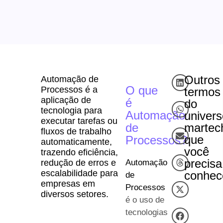
Outros
Automação de
O que
Processos é a
termos
aplicação de
é
do
tecnologia para
Automação
univers
executar tarefas ou
de
martec
fluxos de trabalho
que
Processos?
automaticamente,
você
trazendo eficiência,
precisa
Automação
redução de erros e
escalabilidade para
conhec
de
empresas em
Processos
diversos setores.
é o uso de
tecnologias