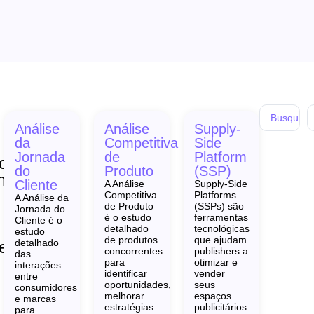
Análise
Análise
Supply-
da
Competitiva
Side
Jornada
de
Platform
o
do
Produto
(SSP)
h
Cliente
A Análise
Supply-Side
Competitiva
Platforms
A Análise da
de Produto
(SSPs) são
Jornada do
é o estudo
ferramentas
Cliente é o
detalhado
tecnológicas
estudo
de produtos
que ajudam
detalhado
er!
concorrentes
publishers a
das
para
otimizar e
interações
identificar
vender
entre
oportunidades,
seus
consumidores
melhorar
espaços
e marcas
estratégias
publicitários
para