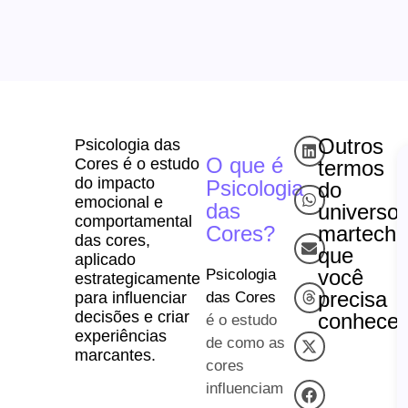
Outros
Psicologia das
O que é
Cores é o estudo
termos
do impacto
Psicologia
do
emocional e
das
universo
comportamental
Cores?
martech
das cores,
que
aplicado
você
Psicologia
estrategicamente
precisa
das Cores
para influenciar
decisões e criar
conhecer
é o estudo
experiências
de como as
marcantes.
cores
influenciam