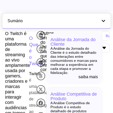
Sumário
Outros
O Twitch é
termos
O
uma
Análise da Jornada do
do
plataforma
Cliente
Que
universo
A Análise da Jornada do
de
é
martech
Cliente é o estudo detalhado
streaming
que
o
das interações entre
ao vivo
você
consumidores e marcas para
Twitch?
precisa
melhorar a experiência em
amplamente
cada etapa e promover a
conhecer!
usada por
fidelização.
Twitch
gamers,
saiba mais
é
criadores e
marcas
uma
para
plataforma
Análise Competitiva de
interagir
Produto
de
com
A Análise Competitiva de
streaming
Produto é o estudo
audiências
detalhado de produtos
ao