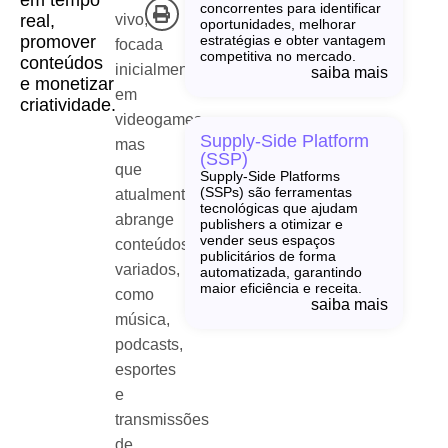
em tempo
concorrentes para identificar
vivo,
real,
oportunidades, melhorar
promover
estratégias e obter vantagem
focada
competitiva no mercado.
conteúdos
inicialmente
saiba mais
e monetizar
em
criatividade.
videogames,
Supply-Side Platform
mas
(SSP)
que
Supply-Side Platforms
(SSPs) são ferramentas
atualmente
tecnológicas que ajudam
abrange
publishers a otimizar e
vender seus espaços
conteúdos
publicitários de forma
variados,
automatizada, garantindo
maior eficiência e receita.
como
saiba mais
música,
podcasts,
esportes
e
transmissões
de