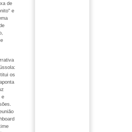
ixa de
nito" e
tema
de
o,
 e
rrativa
ússola:
titui os
aponta
uz
 e
sões.
eunião
hboard
time