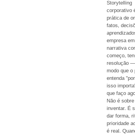
Storytelling
corporativo 
prática de o
fatos, decis
aprendizado
empresa em
narrativa c
começo, ten
resolução —
modo que o 
entenda "po
isso importa
que faço ago
Não é sobre
inventar. É 
dar forma, r
prioridade a
é real. Qua