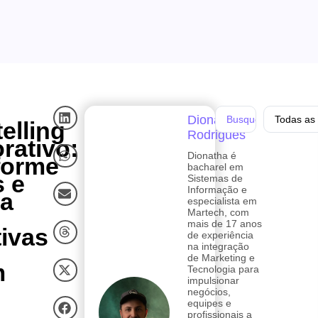
Dionatha
Todas as 
elling
Rodrigues
rativo:
Dionatha é
forme
bacharel em
 e
Sistemas de
Informação e
ra
especialista em
Martech, com
mais de 17 anos
tivas
de experiência
na integração
de Marketing e
m
Tecnologia para
impulsionar
negócios,
equipes e
profissionais a