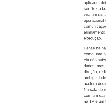
aplicado, de
ser "texto bo
vira um sis
operacional 
comunicaçã
alinhamento
execução.
Pense na na
como uma b
ela não subs
dados, mas 
direção, red
ambiguidade
acelera deci
Na sala de r
com um das
na TV e um 