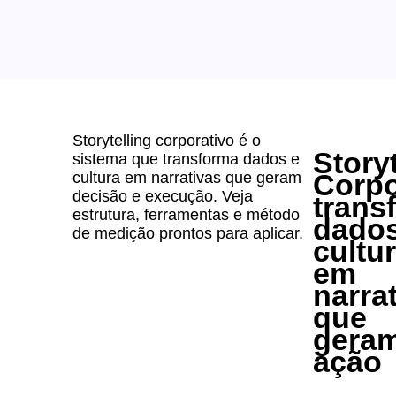
Storytelling corporativo é o
Storyt
sistema que transforma dados e
Corpo
cultura em narrativas que geram
decisão e execução. Veja
trans
estrutura, ferramentas e método
dados
de medição prontos para aplicar.
cultu
em
narra
que
gera
ação