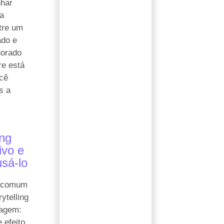
nhar
 a
tre um
ado e
norado
e está
cê
s a
ing
ivo e
sá-lo
s comum
rytelling
agem:
 efeito