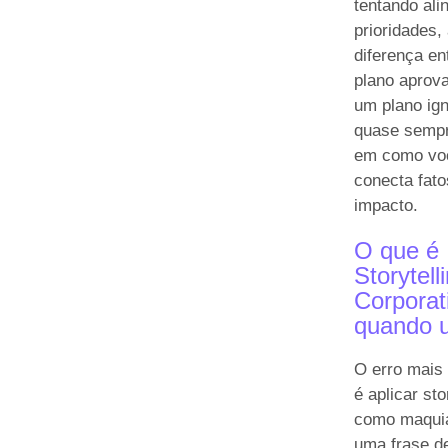
tentando ali
prioridades,
diferença en
plano aprov
um plano ig
quase sempr
em como vo
conecta fato
impacto.
O que é
Storytell
Corporat
quando u
O erro mai
é aplicar sto
como maqui
uma frase de