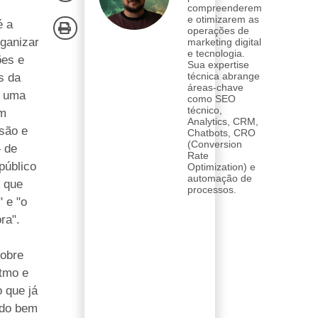
compreenderem
e otimizarem as
é a
operações de
rganizar
marketing digital
e tecnologia.
ões e
Sua expertise
técnica abrange
s da
áreas-chave
 uma
como SEO
técnico,
om
Analytics, CRM,
são e
Chatbots, CRO
(Conversion
 de
Rate
público
Optimization) e
automação de
r que
processos.
" e "o
ra".
sobre
itmo e
o que já
ndo bem