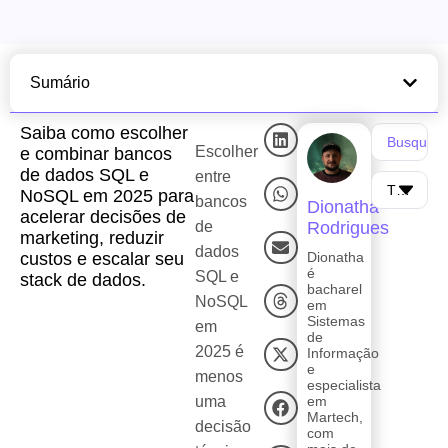
Sumário
Saiba como escolher
Escolher
e combinar bancos
de dados SQL e
entre
NoSQL em 2025 para
bancos
Dionatha
acelerar decisões de
de
Rodrigues
marketing, reduzir
dados
custos e escalar seu
Dionatha
é
SQL e
stack de dados.
bacharel
NoSQL
em
Sistemas
em
de
2025 é
Informação
e
menos
especialista
uma
em
Martech,
decisão
com