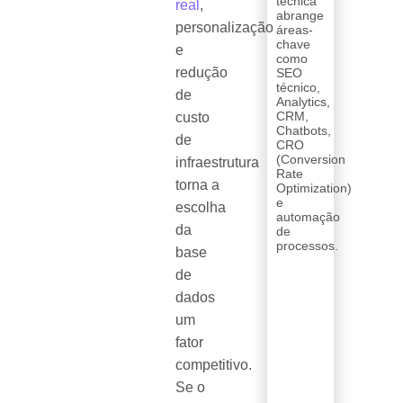
técnica
real
,
abrange
personalização
áreas-
chave
e
como
redução
SEO
técnico,
de
Analytics,
CRM,
custo
Chatbots,
de
CRO
(Conversion
infraestrutura
Rate
torna a
Optimization)
e
escolha
automação
da
de
processos.
base
de
dados
um
fator
competitivo.
Se o