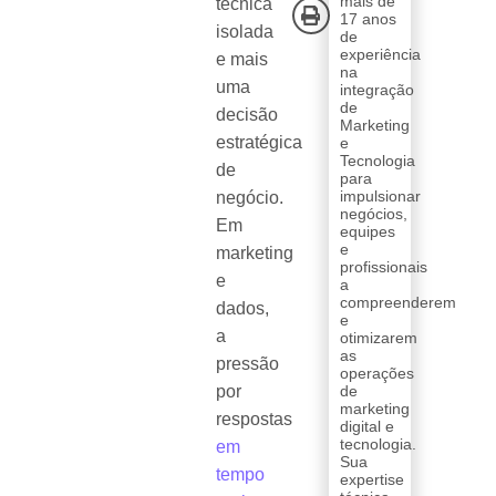
mais de
técnica
17 anos
isolada
de
experiência
e mais
na
uma
integração
de
decisão
Marketing
estratégica
e
Tecnologia
de
para
impulsionar
negócio.
negócios,
Em
equipes
e
marketing
profissionais
e
a
compreenderem
dados,
e
a
otimizarem
as
pressão
operações
por
de
marketing
respostas
digital e
tecnologia.
em
Sua
tempo
expertise