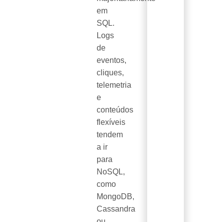
em
SQL.
Logs
de
eventos,
cliques,
telemetria
e
conteúdos
flexíveis
tendem
a ir
para
NoSQL,
como
MongoDB,
Cassandra
ou