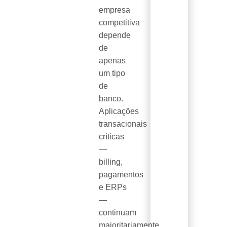
empresa
competitiva
depende
de
apenas
um tipo
de
banco.
Aplicações
transacionais
críticas
—
billing,
pagamentos
e ERPs
—
continuam
majoritariamente