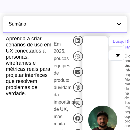
Sumário
Aprenda a criar
Di
Em
cenários de uso em
Ro
UX conectados a
2025,
Di
personas,
poucas
ba
wireframes e
Si
equipes
métricas reais para
In
de
projetar interfaces
es
Ma
produto
que resolvem
ma
problemas de
duvidam
de
verdade.
na
da
de
importância
Te
im
de UX,
ne
mas
eq
pro
muita
co