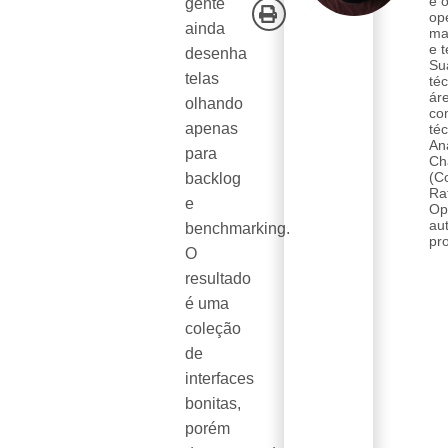
e 
gente
op
ainda
mar
e t
desenha
Su
telas
té
ár
olhando
co
apenas
téc
An
para
Ch
(C
backlog
Ra
e
Op
au
benchmarking.
pr
O
resultado
é uma
coleção
de
interfaces
bonitas,
porém