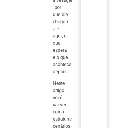
investigar
"por
que ele
chegou
até
aqui, o
que
espera
e o que
acontece
depois".
Neste
artigo,
você
vai ver
como
estruturar
cenários