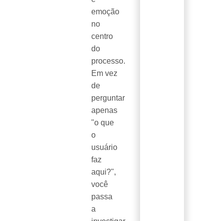
emoção
no
centro
do
processo.
Em vez
de
perguntar
apenas
"o que
o
usuário
faz
aqui?",
você
passa
a