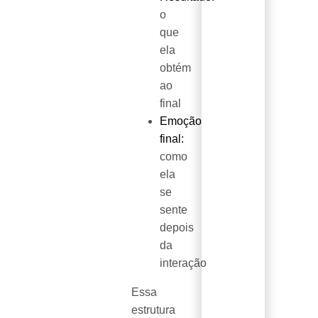
o
que
ela
obtém
ao
final
Emoção
final:
como
ela
se
sente
depois
da
interação
Essa
estrutura