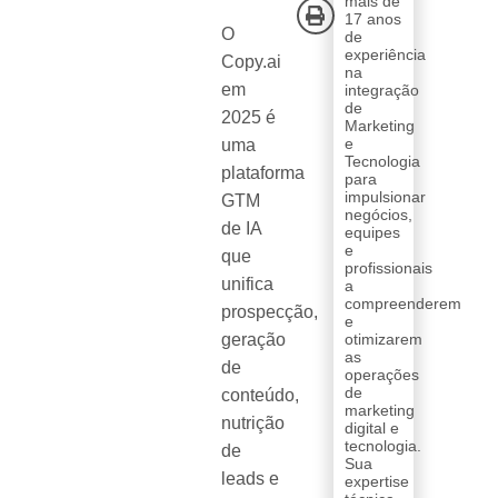
mais de
17 anos
O
de
experiência
Copy.ai
na
em
integração
de
2025 é
Marketing
e
uma
Tecnologia
plataforma
para
impulsionar
GTM
negócios,
de IA
equipes
e
que
profissionais
unifica
a
compreenderem
prospecção,
e
geração
otimizarem
as
de
operações
de
conteúdo,
marketing
nutrição
digital e
tecnologia.
de
Sua
leads e
expertise