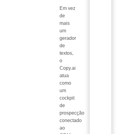
Em vez
de
mais
um
gerador
de
textos,
o
Copy.ai
atua
como
um
cockpit
de
prospecção
conectado
ao