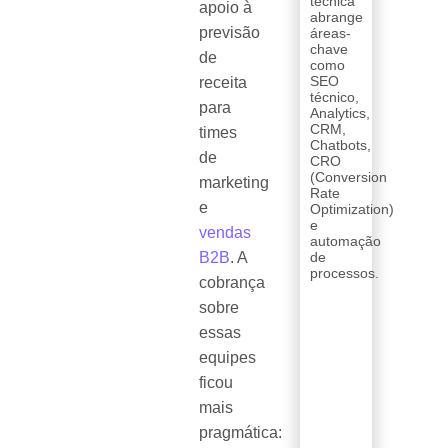
técnica
apoio à
abrange
previsão
áreas-
chave
de
como
SEO
receita
técnico,
para
Analytics,
CRM,
times
Chatbots,
de
CRO
(Conversion
marketing
Rate
e
Optimization)
e
vendas
automação
B2B
. A
de
processos.
cobrança
sobre
essas
equipes
ficou
mais
pragmática: