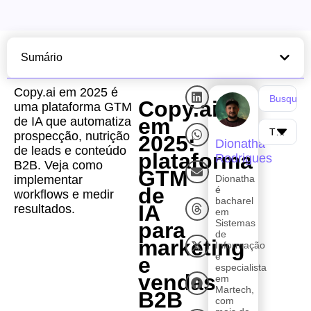
Sumário
Copy.ai em 2025 é
Copy.ai
uma plataforma GTM
em
de IA que automatiza
prospecção, nutrição
2025:
Dionatha
de leads e conteúdo
plataforma
Rodrigues
B2B. Veja como
GTM
implementar
Dionatha
de
é
workflows e medir
bacharel
IA
resultados.
em
Sistemas
para
de
marketing
Informação
e
e
especialista
vendas
em
Martech,
B2B
com