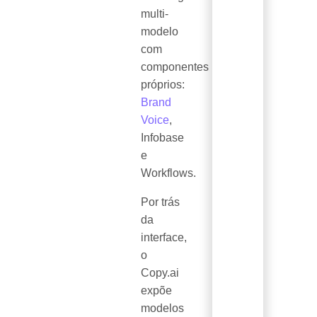
multi-
modelo
com
componentes
próprios:
Brand
Voice
,
Infobase
e
Workflows.
Por trás
da
interface,
o
Copy.ai
expõe
modelos