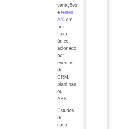
variações
e
testes
A/B
em
um
fluxo
único,
acionado
por
eventos
de
CRM,
planilhas
ou
APIs.
Estudos
de
caso