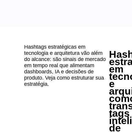
Hashtags estratégicas em
Hash
tecnologia e arquitetura vão além
estr
do alcance: são sinais de mercado
em tempo real que alimentam
em
dashboards, IA e decisões de
tecn
produto. Veja como estruturar sua
e
estratégia.
arqu
com
tran
tags
intel
de