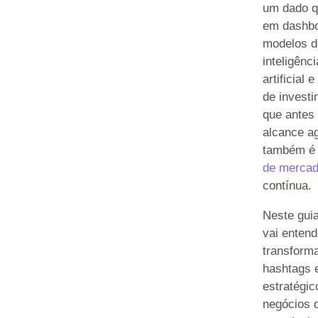
um dado q
em dashbo
modelos d
inteligênci
artificial 
de invest
que antes
alcance a
também 
de merca
contínua.
Neste gui
vai enten
transform
hashtags 
estratégic
negócios 