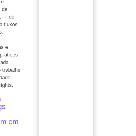
 e
s de
ra — de
a fluxos
o,
as e
práticos
cada
 trabalhe
idade,
sights.
e
gs
am em