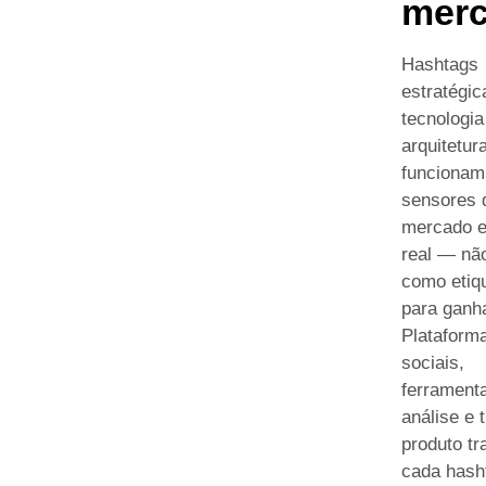
mer
Hashtags
estratégi
tecnologia
arquitetur
funciona
sensores 
mercado 
real — nã
como etiq
para ganha
Plataform
sociais,
ferrament
análise e 
produto tr
cada hash