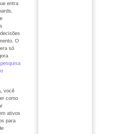
ue entra
ards,
e
a
e decisões
imento. O
 era só
gora
é
pesquisa
do
a, você
der como
ar
em ativos
os para
de