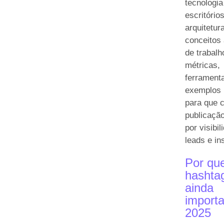
tecnologia
escritório
arquitetu
conceitos 
de trabalh
métricas,
ferrament
exemplos 
para que 
publicação
por visibil
leads e in
Por qu
hashta
ainda
import
2025