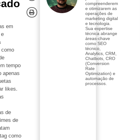
cado
compreenderem
e otimizarem as
operações de
marketing digital
e tecnologia.
cas em
Sua expertise
técnica abrange
 e
áreas-chave
a
como SEO
técnico,
m como
Analytics, CRM,
de
Chatbots, CRO
(Conversion
em tempo
Rate
o apenas
Optimization) e
automação de
uetas
processos.
r likes.
as
as de
times de
atam
tag como