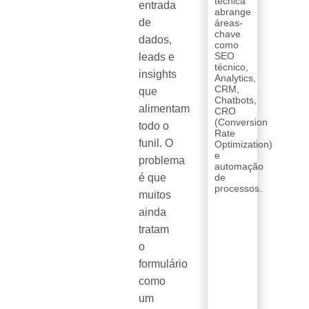
técnica
entrada
abrange
de
áreas-
chave
dados,
como
SEO
leads e
técnico,
insights
Analytics,
CRM,
que
Chatbots,
alimentam
CRO
(Conversion
todo o
Rate
funil. O
Optimization)
e
problema
automação
é que
de
processos.
muitos
ainda
tratam
o
formulário
como
um