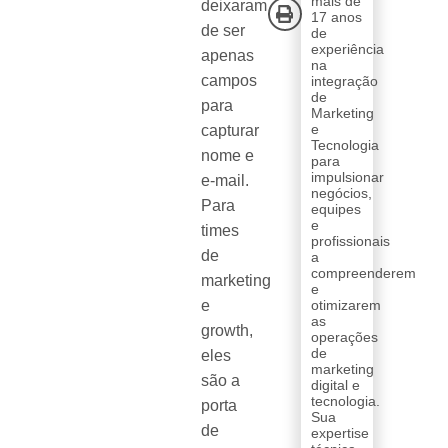
mais de
deixaram
17 anos
de ser
de
experiência
apenas
na
campos
integração
de
para
Marketing
e
capturar
Tecnologia
nome e
para
impulsionar
e-mail.
negócios,
Para
equipes
e
times
profissionais
de
a
compreenderem
marketing
e
e
otimizarem
as
growth,
operações
de
eles
marketing
são a
digital e
tecnologia.
porta
Sua
de
expertise