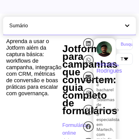
Sumário
Aprenda a usar o
Jotform
Jotform além da
para
captura básica:
workflows de
campanhas
Dionatha
campanha, integração
que
Rodrigues
com CRM, métricas
convertem:
de conversão e boas
Dionatha
guia
é
práticas para escalar
bacharel
completo
com governança.
em
Sistemas
de
de
formulários
Informação
e
especialista
em
Formulários
Martech,
online
com