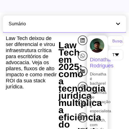
Sumário
Law Tech deixou de
Law
ser diferencial e virou
Tech
infraestrutura crítica
para escritórios de
em
Dionatha
advocacia. Veja os
2025:
Rodrigues
pilares, fluxos de alto
como
impacto e como medir
Dionatha
a
é
ROI da sua stack
bacharel
tecnologia
jurídica.
em
Sistemas
jurídica
de
multiplica
Informação
e
a
especialista
eficiência
em
Martech,
do
com