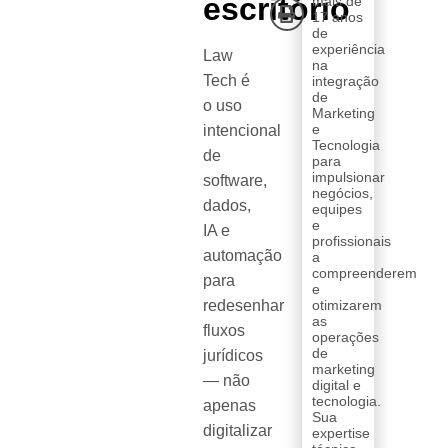
escritório
mais de
17 anos
de
experiência
Law
na
Tech é
integração
de
o uso
Marketing
e
intencional
Tecnologia
de
para
impulsionar
software,
negócios,
dados,
equipes
e
IA e
profissionais
automação
a
compreenderem
para
e
redesenhar
otimizarem
as
fluxos
operações
de
jurídicos
marketing
— não
digital e
tecnologia.
apenas
Sua
digitalizar
expertise