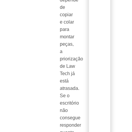
de
copiar
e colar
para
montar
peças,
a
priorização
de Law
Tech já
está
atrasada.
Se o
escritório
não
consegue
responder