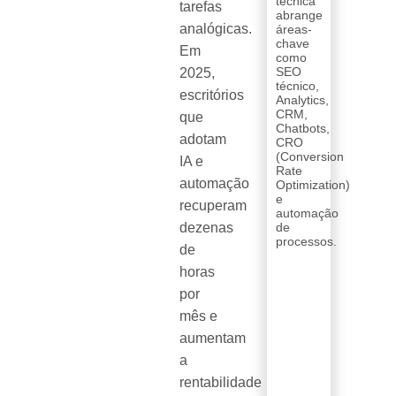
técnica
tarefas
abrange
analógicas.
áreas-
chave
Em
como
SEO
2025,
técnico,
escritórios
Analytics,
CRM,
que
Chatbots,
adotam
CRO
(Conversion
IA e
Rate
automação
Optimization)
e
recuperam
automação
dezenas
de
processos.
de
horas
por
mês e
aumentam
a
rentabilidade