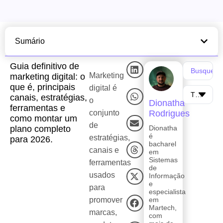
Sumário
Guia definitivo de
Marketing
marketing digital: o
que é, principais
digital é
canais, estratégias,
o
Dionatha
ferramentas e
conjunto
Rodrigues
como montar um
de
plano completo
Dionatha
é
estratégias,
para 2026.
bacharel
canais e
em
Sistemas
ferramentas
de
usados
Informação
e
para
especialista
promover
em
Martech,
marcas,
com