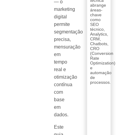
técnica
— o
abrange
marketing
áreas-
chave
digital
como
permite
SEO
técnico,
segmentação
Analytics,
CRM,
precisa,
Chatbots,
mensuração
CRO
(Conversion
em
Rate
tempo
Optimization)
e
real e
automação
otimização
de
processos.
contínua
com
base
em
dados.
Este
guia