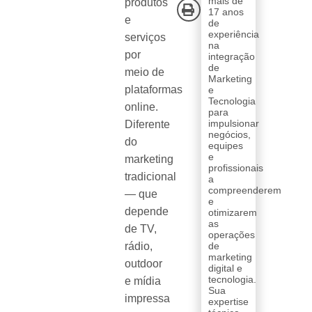
mais de
produtos
17 anos
e
de
experiência
serviços
na
por
integração
de
meio de
Marketing
plataformas
e
Tecnologia
online.
para
impulsionar
Diferente
negócios,
do
equipes
e
marketing
profissionais
tradicional
a
compreenderem
— que
e
depende
otimizarem
as
de TV,
operações
rádio,
de
marketing
outdoor
digital e
tecnologia.
e mídia
Sua
impressa
expertise