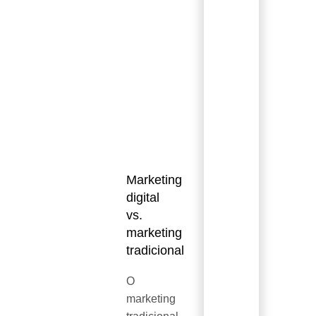
2010s
mobile-
em esc
first,
automação
IA
generativa,
Eficiên
2020s
privacy-
adapta
first, video-
regulat
short
Marketing
digital
vs.
marketing
tradicional
O
marketing