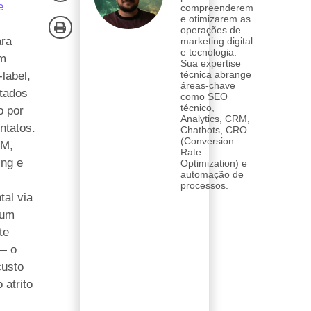
e
compreenderem
e otimizarem as
operações de
ara
marketing digital
e tecnologia.
om
Sua expertise
técnica abrange
label,
áreas-chave
itados
como SEO
técnico,
o por
Analytics, CRM,
ntatos.
Chatbots, CRO
(Conversion
RM,
Rate
ing e
Optimization) e
automação de
processos.
al via
 um
te
— o
custo
 atrito