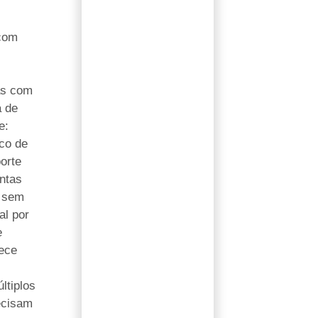
com
as com
 de
e:
oco de
orte
ontas
s sem
al por
e
ece
ltiplos
ecisam