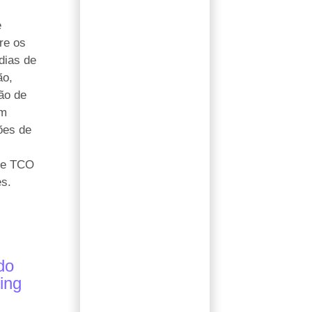
e
re os
dias de
ão,
ão de
om
ões de
de TCO
s.
do
ing