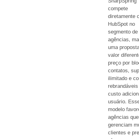
SharpSpring
compete
diretamente 
HubSpot no
segmento de
agências, m
uma proposta
valor diferent
preço por bl
contatos, sup
ilimitado e c
rebrandávei
custo adicion
usuário. Ess
modelo favor
agências que
gerenciam mú
clientes e pr