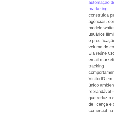
automação d
marketing
construída p
agências, c
modelo white-
usuários ilim
e precificaçã
volume de co
Ela reúne C
email market
tracking
comportament
VisitorID em
único ambien
rebrandável 
que reduz o 
de licença e o
comercial na