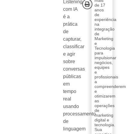
mais
Listening
de 17
com IA
anos
de
é a
experiência
prática
na
integração
de
de
Marketing
capturar,
e
classificar
Tecnologia
para
e agir
impulsionar
sobre
negócios,
equipes
conversas
e
públicas
profissionais
a
em
compreenderem
tempo
e
otimizarem
real
as
operações
usando
de
processamento
marketing
digital e
de
tecnologia.
linguagem
Sua