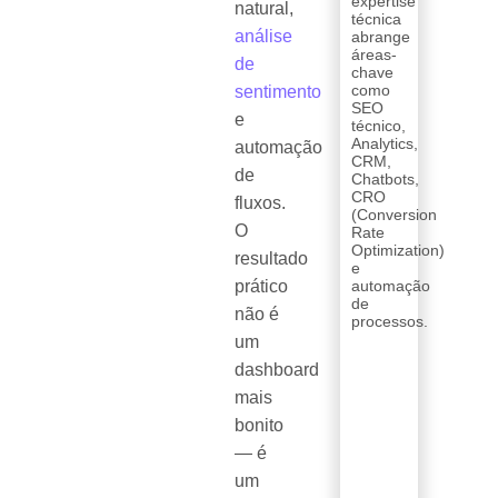
expertise
natural,
técnica
análise
abrange
áreas-
de
chave
como
sentimento
SEO
e
técnico,
Analytics,
automação
CRM,
de
Chatbots,
CRO
fluxos.
(Conversion
O
Rate
Optimization)
resultado
e
prático
automação
de
não é
processos.
um
dashboard
mais
bonito
— é
um