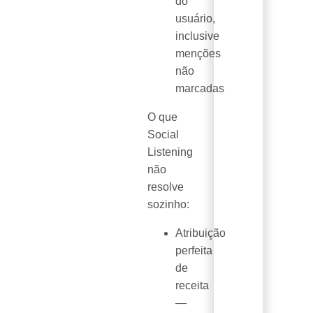
do
usuário,
inclusive
menções
não
marcadas
O que
Social
Listening
não
resolve
sozinho:
Atribuição
perfeita
de
receita
—