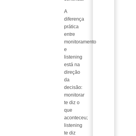
A
diferença
prática
entre
monitoramento
e
listening
está na
direção
da
decisão:
monitorar
te diz o
que
aconteceu;
listening
te diz