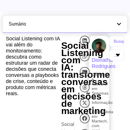
Sumário
Social Listening com IA
Social
vai além do
Listening
monitoramento:
descubra como
com
Dionatha
estruturar um radar de
IA:
Rodrigues
decisões que conecta
transforme
conversas a playbooks
Dionatha
conversas
é
de crise, conteúdo e
bacharel
em
produto com métricas
em
reais.
Sistemas
decisões
de
de
Informação
e
marketing
especialista
em
Martech,
Social
com