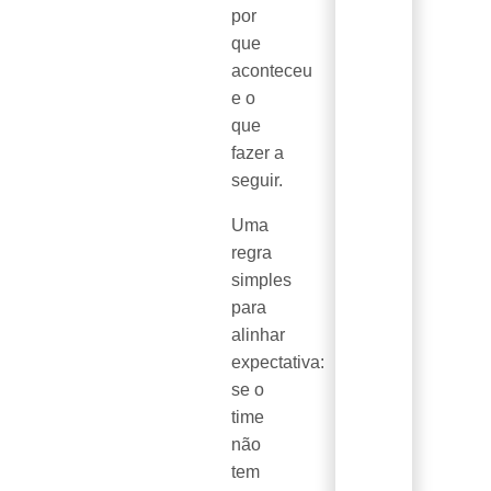
por
que
aconteceu
e o
que
fazer a
seguir.
Uma
regra
simples
para
alinhar
expectativa:
se o
time
não
tem