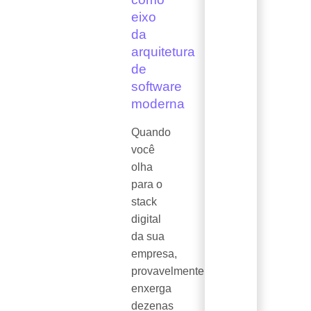
eixo
da
arquitetura
de
software
moderna
Quando
você
olha
para o
stack
digital
da sua
empresa,
provavelmente
enxerga
dezenas