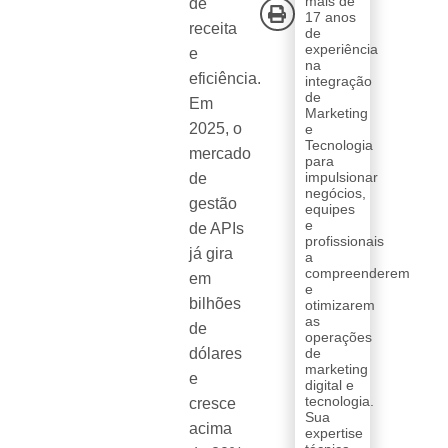
mais de
de
17 anos
receita
de
experiência
e
na
eficiência.
integração
de
Em
Marketing
2025, o
e
Tecnologia
mercado
para
impulsionar
de
negócios,
gestão
equipes
e
de APIs
profissionais
já gira
a
compreenderem
em
e
bilhões
otimizarem
as
de
operações
dólares
de
marketing
e
digital e
tecnologia.
cresce
Sua
acima
expertise