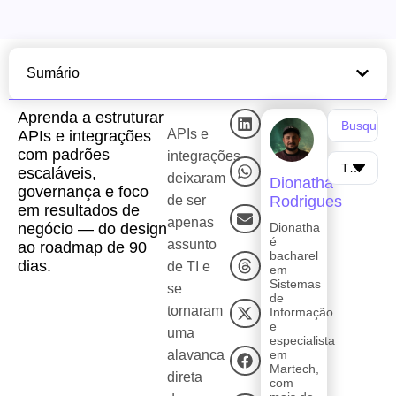
Sumário
Aprenda a estruturar
APIs e
APIs e integrações
com padrões
integrações
escaláveis,
deixaram
Dionatha
governança e foco
de ser
Rodrigues
em resultados de
apenas
negócio — do design
Dionatha
é
assunto
ao roadmap de 90
bacharel
dias.
de TI e
em
Sistemas
se
de
tornaram
Informação
e
uma
especialista
alavanca
em
Martech,
direta
com