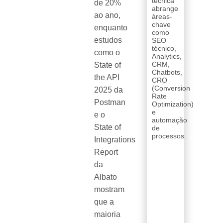
técnica
de 20%
abrange
ao ano,
áreas-
chave
enquanto
como
estudos
SEO
técnico,
como o
Analytics,
CRM,
State of
Chatbots,
the API
CRO
(Conversion
2025 da
Rate
Postman
Optimization)
e
e o
automação
State of
de
processos.
Integrations
Report
da
Albato
mostram
que a
maioria