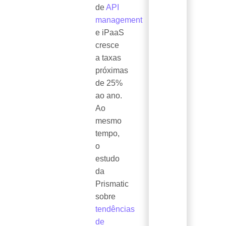
de
API
management
e iPaaS
cresce
a taxas
próximas
de 25%
ao ano.
Ao
mesmo
tempo,
o
estudo
da
Prismatic
sobre
tendências
de