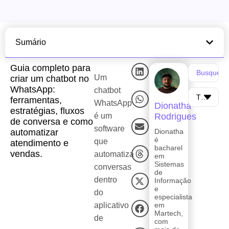
Sumário
Guia completo para
Um
criar um chatbot no
WhatsApp:
chatbot
ferramentas,
WhatsApp
Dionatha
estratégias, fluxos
é um
Rodrigues
de conversa e como
software
automatizar
Dionatha
é
que
atendimento e
bacharel
vendas.
automatiza
em
Sistemas
conversas
de
dentro
Informação
e
do
especialista
aplicativo
em
Martech,
de
com