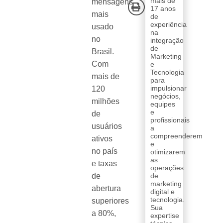
mais de
mensagens
17 anos
mais
de
experiência
usado
na
no
integração
de
Brasil.
Marketing
Com
e
Tecnologia
mais de
para
impulsionar
120
negócios,
milhões
equipes
e
de
profissionais
usuários
a
compreenderem
ativos
e
no país
otimizarem
as
e taxas
operações
de
de
marketing
abertura
digital e
tecnologia.
superiores
Sua
a 80%,
expertise