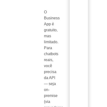
O
Business
App é
gratuito,
mas
limitado.
Para
chatbots
reais,
você
precisa
da API
— seja
on-
premise
(via