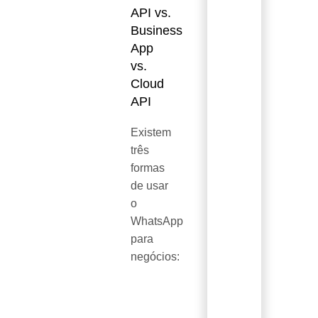
API vs.
Business
App
vs.
Cloud
API
Existem
três
formas
de usar
o
WhatsApp
para
negócios:
Característica
Business App