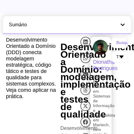
Sumário
Desenvolvimento
Desenvolvimen
Orientado a Domínio
Orientado
(DDD) conecta
modelagem
a
Dionatha
estratégica, código
Domínio:
Rodrigues
tático e testes de
modelagem,
qualidade para
Dionatha
implementação
é
sistemas complexos.
bacharel
e
Veja como aplicar na
em
prática.
Sistemas
testes
de
de
Informação
e
qualidade
especialista
em
Martech,
Desenvolvimento
com