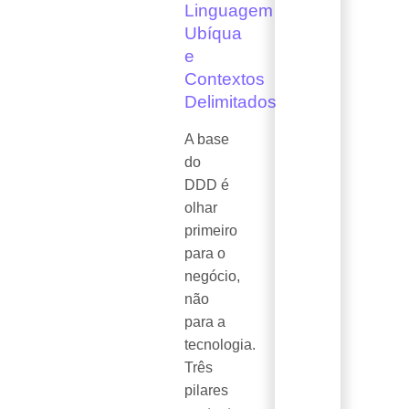
Linguagem
Ubíqua
e
Contextos
Delimitados
A base
do
DDD é
olhar
primeiro
para o
negócio,
não
para a
tecnologia.
Três
pilares