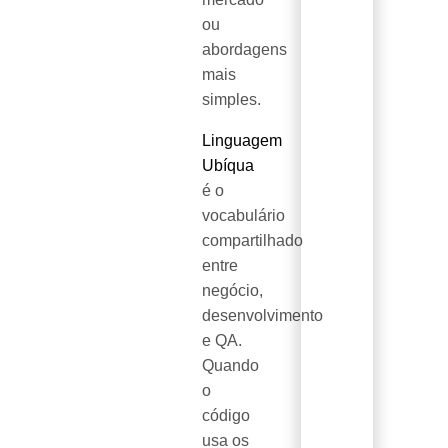
ou
abordagens
mais
simples.
Linguagem
Ubíqua
é o
vocabulário
compartilhado
entre
negócio,
desenvolvimento
e QA.
Quando
o
código
usa os