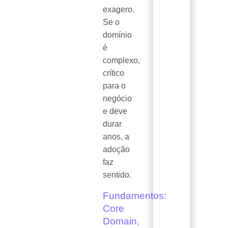
exagero.
Se o
domínio
é
complexo,
crítico
para o
negócio
e deve
durar
anos, a
adoção
faz
sentido.
Fundamentos:
Core
Domain,