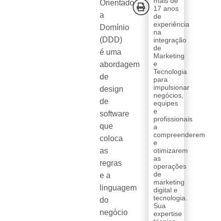
mais de
Orientado
17 anos
a
de
experiência
Domínio
na
(DDD)
integração
de
é uma
Marketing
e
abordagem
Tecnologia
de
para
impulsionar
design
negócios,
de
equipes
e
software
profissionais
que
a
compreenderem
coloca
e
as
otimizarem
as
regras
operações
de
e a
marketing
linguagem
digital e
tecnologia.
do
Sua
negócio
expertise