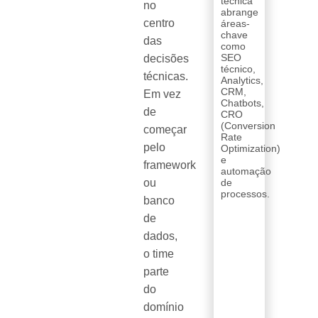
técnica
no
abrange
centro
áreas-
chave
das
como
SEO
decisões
técnico,
técnicas.
Analytics,
CRM,
Em vez
Chatbots,
de
CRO
(Conversion
começar
Rate
pelo
Optimization)
e
framework
automação
ou
de
processos.
banco
de
dados,
o time
parte
do
domínio