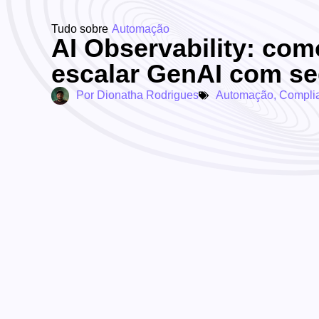
Tudo sobre
Automação
AI Observability: com
escalar GenAI com s
Por
Dionatha Rodrigues
Automação
,
Compli