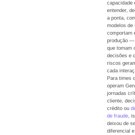
capacidade 
entender, de
a ponta, co
modelos de 
comportam
produção —
que tomam c
decisões e 
riscos gera
cada interaç
Para times 
operam Gen
jornadas crí
cliente, dec
crédito ou
d
de fraude
, i
deixou de s
diferencial e