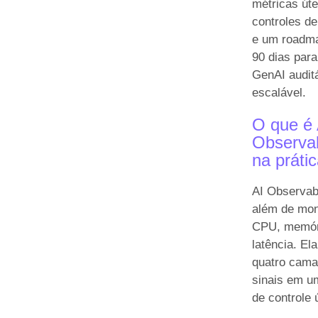
métricas úte
controles d
e um roadm
90 dias para
GenAI audit
escalável.
O que é 
Observab
na práti
AI Observabi
além de mon
CPU, memór
latência. Ela
quatro cama
sinais em u
de controle 