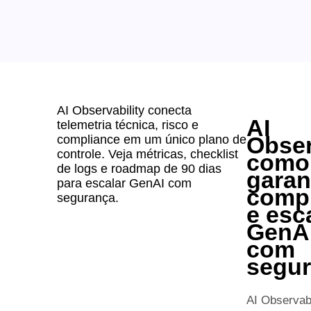
AI Observability conecta
AI
telemetria técnica, risco e
Obser
compliance em um único plano de
controle. Veja métricas, checklist
como
de logs e roadmap de 90 dias
garan
para escalar GenAI com
comp
segurança.
e esc
GenA
com
segu
AI Observabi