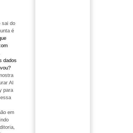
 sai do
gunta é
que
 com
,
s dados
ovou?
mostra
rar AI
y para
 essa
m
não em
indo
ditoria,