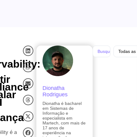
Todas as 
vability:
tir
liance
Dionatha
alar
Rodrigues
I
Dionatha é bacharel
em Sistemas de
Informação e
rança
especialista em
Martech, com mais de
17 anos de
lity é a
experiência na