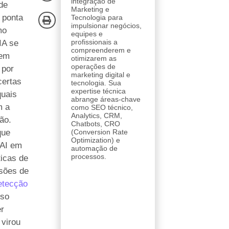
integração de
de
Marketing e
 ponta
Tecnologia para
impulsionar negócios,
mo
equipes e
profissionais a
IA se
compreenderem e
 em
otimizarem as
operações de
 por
marketing digital e
ertas
tecnologia. Sua
expertise técnica
quais
abrange áreas-chave
m a
como SEO técnico,
Analytics, CRM,
ão.
Chatbots, CRO
que
(Conversion Rate
Optimization) e
AI em
automação de
processos.
ticas de
isões de
etecção
sso
er
 virou