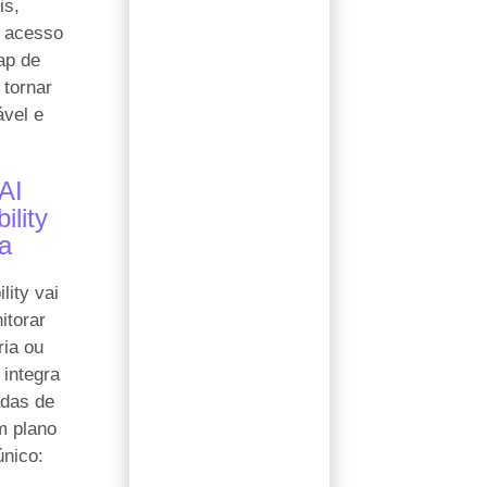
is,
e acesso
ap de
 tornar
ável e
AI
ility
ca
lity vai
itorar
ia ou
 integra
das de
m plano
único: