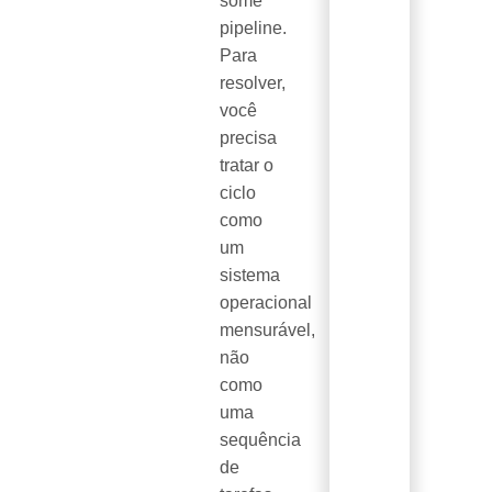
some
pipeline.
Para
resolver,
você
precisa
tratar o
ciclo
como
um
sistema
operacional
mensurável,
não
como
uma
sequência
de