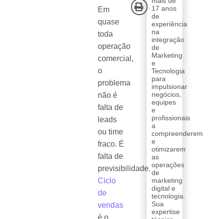
mais de
17 anos
Em
de
quase
experiência
na
toda
integração
operação
de
Marketing
comercial,
e
o
Tecnologia
para
problema
impulsionar
negócios,
não é
equipes
falta de
e
profissionais
leads
a
ou time
compreenderem
e
fraco. É
otimizarem
falta de
as
operações
previsibilidade.
de
Ciclo
marketing
digital e
de
tecnologia.
Sua
vendas
expertise
é o