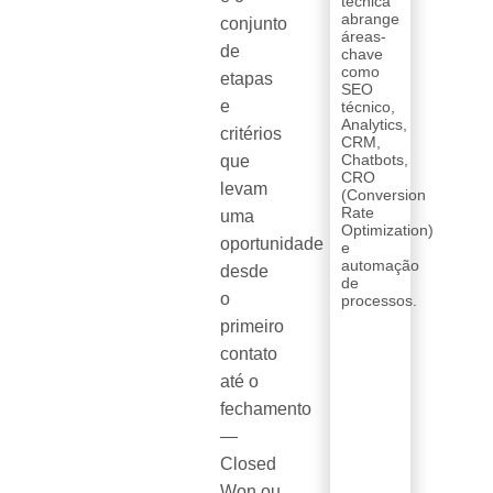
técnica
abrange
conjunto
áreas-
de
chave
como
etapas
SEO
e
técnico,
Analytics,
critérios
CRM,
Chatbots,
que
CRO
levam
(Conversion
Rate
uma
Optimization)
oportunidade
e
automação
desde
de
o
processos.
primeiro
contato
até o
fechamento
—
Closed
Won ou