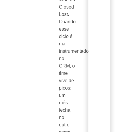
Closed
Lost.
Quando
esse
ciclo é
mal
instrumentado
no
CRM, o
time
vive de
picos:
um
mês
fecha,
no
outro