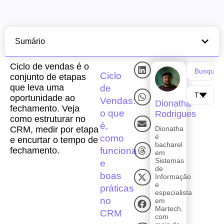
Sumário
Ciclo de vendas é o
Ciclo
conjunto de etapas
que leva uma
de
oportunidade ao
Vendas:
Dionatha
fechamento. Veja
o que
Rodrigues
como estruturar no
é,
CRM, medir por etapa
Dionatha
é
como
e encurtar o tempo de
bacharel
funciona
fechamento.
em
Sistemas
e
de
boas
Informação
e
práticas
especialista
no
em
Martech,
CRM
com